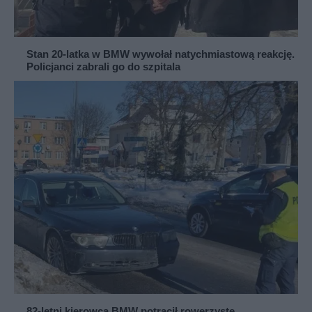
Stan 20-latka w BMW wywołał natychmiastową reakcję.
Policjanci zabrali go do szpitala
82-letni kierowca BMW potrącił rowerzystę