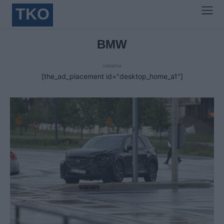
TKO
BMW
reklama
[the_ad_placement id="desktop_home_a1"]