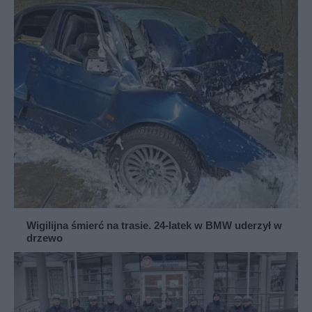
Wigilijna śmierć na trasie. 24-latek w BMW uderzył w
drzewo