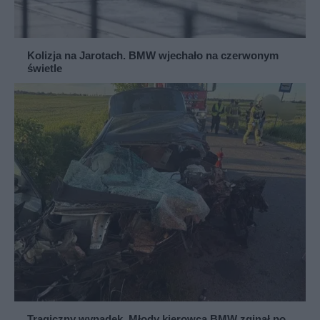
Kolizja na Jarotach. BMW wjechało na czerwonym
świetle
Tragiczny wypadek. Młody kierowca BMW zginął po