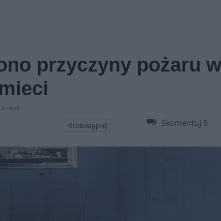
ono przyczyny pożaru 
śmieci
 śmieci
Skomentuj
8
Udostępnij