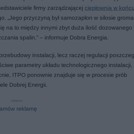
zedstawiciele firmy zarządzającej
ciepłownią w końcu
tego. „Jego przyczyną był samozapłon w silosie gro
a się na to między innymi zbyt duża ilość dozowanego
ania spalin.” – informuje Dobra Energia.
przebudowy instalacji, lecz raczej regulacji poszczeg
ściwe parametry układu technologicznego instalacji,
cnie, ITPO ponownie znajduje się w procesie prób
ele Dobrej Energii.
reklama
amów reklamę