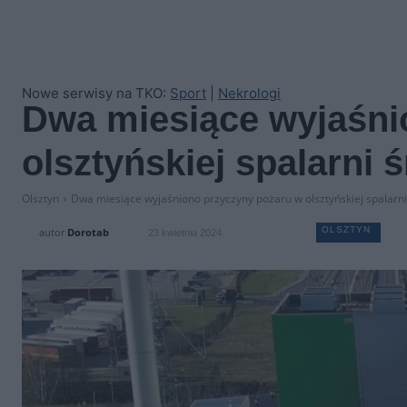
Nowe serwisy na TKO:
Sport
|
Nekrologi
Dwa miesiące wyjaśni
olsztyńskiej spalarni 
Olsztyn
Dwa miesiące wyjaśniono przyczyny pożaru w olsztyńskiej spalarni
OLSZTYN
autor
Dorotab
23 kwietnia 2024