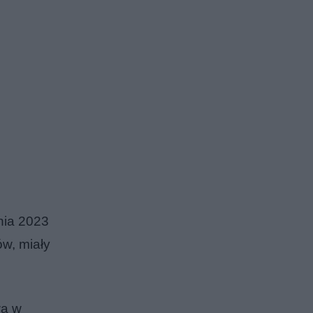
nia 2023
ów, miały
wą w