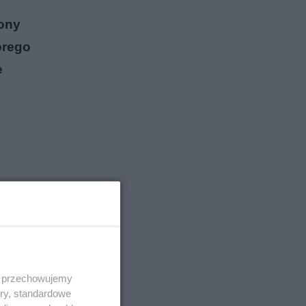
iony
órego
e
 i przechowujemy
ory, standardowe