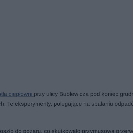
tła ciepłowni
przy ulicy Bublewicza pod koniec grud
ch. Te eksperymenty, polegające na spalaniu odpad
 doszło do pożaru, co skutkowało przymusową przer