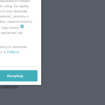
alizowanych reklam,
ie usług. Za zgodą
ych oraz aktywnie
watność, prosimy o
owane z
wolna i zawsze możesz
munalnych,
m rogu strony
.
sprzeciwić się
 naszych serwisów
jeździe,
esz w
Polityce
stawców.
i temu,
nych o
Akceptuję
munalnych.