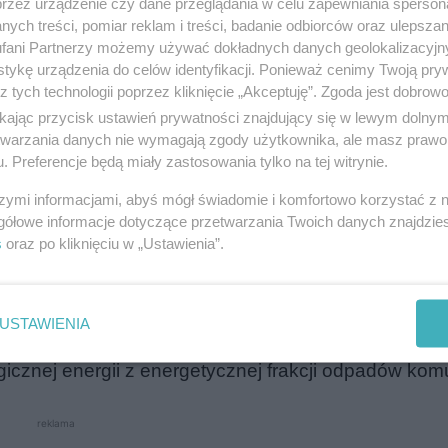
przez urządzenie czy dane przeglądania w celu zapewniania sperson
ych treści, pomiar reklam i treści, badanie odbiorców oraz ulepszan
fani Partnerzy możemy używać dokładnych danych geolokalizacyjn
tykę urządzenia do celów identyfikacji. Ponieważ cenimy Twoją pry
alacja znowu zacznie dostarczać ciepło, wyproduk
z tych technologii poprzez kliknięcie „Akceptuję”. Zgoda jest dobro
, czyli na wysokoenergetycznej frakcji odpadów ko
ikając przycisk ustawień prywatności znajdujący się w lewym dolny
etwarzania danych nie wymagają zgody użytkownika, ale masz prawo 
a. Takie odpady są dostarczane z zewnątrz.
. Preferencje będą miały zastosowania tylko na tej witrynie.
szymi informacjami, abyś mógł świadomie i komfortowo korzystać z
jazdów i ważenia, które znajdują się zarówno przy w
gółowe informacje dotyczące przetwarzania Twoich danych znajdzi
 one przyporządkowanie dostaw do odpowiednich do
s
oraz po kliknięciu w „Ustawienia”.
określenie ilości dostarczanego paliwa RDF. Dzięk
eryfikowane i potwierdzane w Państwowej Bazie Da
USTAWIENIA
yna, jak i jej dostawcy dokonują rozliczeń. Celem
ogicznej energii z energetycznej frakcji odpadów ko
reklama