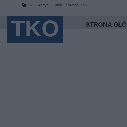
C
19.3
Olsztyn
piątek, 7 sierpnia, 2026
TKO
STRONA GŁ