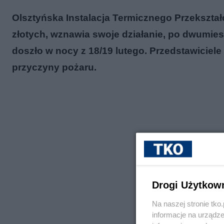
Olsztyńska Instalacja Termicznego Przekształ
złotych, wznawia swoje działanie, po dwumie
doszło w nocy z 18/19 lutego. Przedstawiciele
przyczyny pożaru.
Drogi Użytkow
Na naszej stronie tk
informacje na urządze