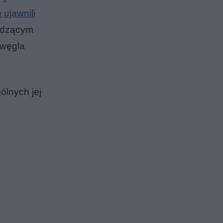
 ujawnili
madzącym
 węgla
ólnych jej