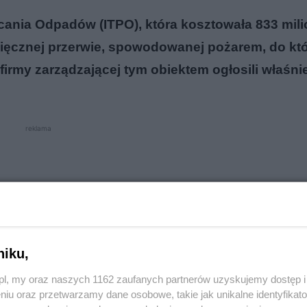
cania Odpadów (ITPO), która kosztowała 833 mil
sięcznej przerwie, spowodowanej pożarem, do kt
 firmy zarządzającej tym obiektem ogłosili właśni
reklama
niku,
o.pl, my oraz naszych 1162 zaufanych partnerów uzyskujemy dostęp
niu oraz przetwarzamy dane osobowe, takie jak unikalne identyfikat