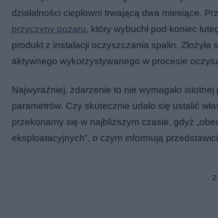
działalności ciepłowni trwającą dwa miesiące. Pr
przyczyny pożaru
, który wybuchł pod koniec lu
produkt z instalacji oczyszczania spalin. Złożył
aktywnego wykorzystywanego w procesie oczyszcz
Najwyraźniej, zdarzenie to nie wymagało istotnej 
parametrów. Czy skutecznie udało się ustalić wła
przekonamy się w najbliższym czasie, gdyż „obe
eksploatacyjnych”, o czym informują przedstawici
z