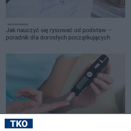
sponsorowane
Jak nauczyć się rysować od podstaw –
poradnik dla dorosłych początkujących
sponsorowane
Cukrzyca – cicha epidemia, która