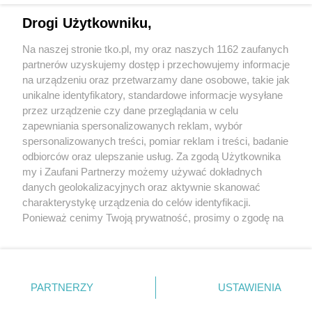
przyspiesza. Nowe wyzwania, nowe
możliwości leczenia i rosnąca rola
Drogi Użytkowniku,
profilaktyki
Na naszej stronie tko.pl, my oraz naszych 1162 zaufanych
partnerów uzyskujemy dostęp i przechowujemy informacje
Pokaż więcej
na urządzeniu oraz przetwarzamy dane osobowe, takie jak
unikalne identyfikatory, standardowe informacje wysyłane
przez urządzenie czy dane przeglądania w celu
zapewniania spersonalizowanych reklam, wybór
spersonalizowanych treści, pomiar reklam i treści, badanie
odbiorców oraz ulepszanie usług. Za zgodą Użytkownika
my i Zaufani Partnerzy możemy używać dokładnych
danych geolokalizacyjnych oraz aktywnie skanować
charakterystykę urządzenia do celów identyfikacji.
Reklama
Tematy
Archiwum artykułów
Ponieważ cenimy Twoją prywatność, prosimy o zgodę na
korzystanie z tych technologii poprzez kliknięcie
Archiwum wydania
Polityka Prywatności
Regulamin
„Akceptuję”. Zgoda jest dobrowolna i zawsze możesz ją
zmienić/wycofać klikając przycisk ustawień prywatności
O redakcji
Kontakt
znajdujący się w lewym dolnym rogu strony
. Niektóre
PARTNERZY
USTAWIENIA
rodzaje przetwarzania danych nie wymagają zgody