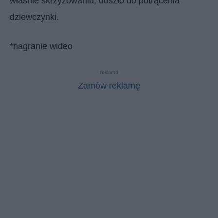
właśnie skrzyżowaniu, doszło do potrącenia
dziewczynki.
*nagranie wideo
reklama
Zamów reklamę