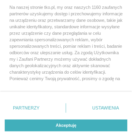
salonów optycznych
Na naszej stronie tko.pl, my oraz naszych 1160 zaufanych
partnerów uzyskujemy dostęp i przechowujemy informacje
Pokaż więcej
na urządzeniu oraz przetwarzamy dane osobowe, takie jak
unikalne identyfikatory, standardowe informacje wysyłane
przez urządzenie czy dane przeglądania w celu
zapewniania spersonalizowanych reklam, wybór
spersonalizowanych treści, pomiar reklam i treści, badanie
odbiorców oraz ulepszanie usług. Za zgodą Użytkownika
my i Zaufani Partnerzy możemy używać dokładnych
danych geolokalizacyjnych oraz aktywnie skanować
charakterystykę urządzenia do celów identyfikacji.
Reklama
Tematy
Archiwum artykułów
Ponieważ cenimy Twoją prywatność, prosimy o zgodę na
korzystanie z tych technologii poprzez kliknięcie
Archiwum wydania
Polityka Prywatności
Regulamin
„Akceptuję”. Zgoda jest dobrowolna i zawsze możesz ją
zmienić/wycofać klikając przycisk ustawień prywatności
O redakcji
Kontakt
znajdujący się w lewym dolnym rogu strony
. Niektóre
PARTNERZY
USTAWIENIA
rodzaje przetwarzania danych nie wymagają zgody
użytkownika, ale masz prawo sprzeciwić się takiemu
Strona korzysta z plików cookies w celu realizacji usług. Pozostając na niej,
przetwarzaniu. Preferencje będą miały zastosowania tylko
Akceptuję
wyrażasz zgodę na ich wykorzystanie. Więcej informacji w polityce
prywatności.
na tej witrynie.