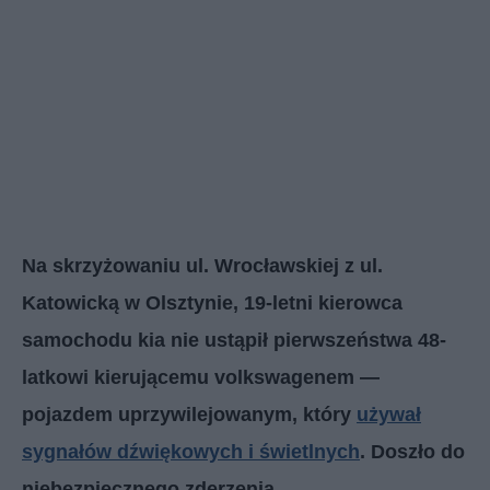
Na skrzyżowaniu ul. Wrocławskiej z ul.
Katowicką w Olsztynie, 19-letni kierowca
samochodu kia nie ustąpił pierwszeństwa 48-
latkowi kierującemu volkswagenem —
pojazdem uprzywilejowanym, który
używał
sygnałów dźwiękowych i świetlnych
. Doszło do
niebezpiecznego zderzenia.