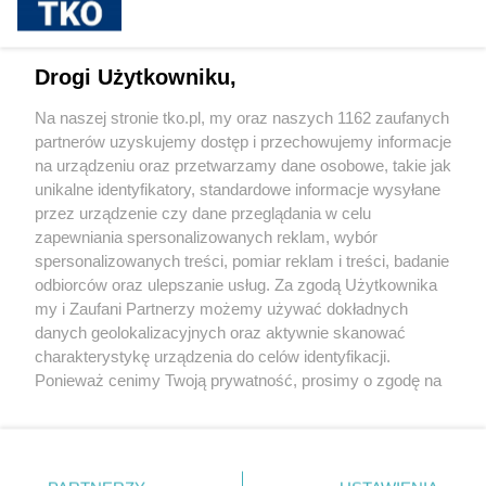
sponsorowane
Jak rozpoznać, że soczewki kontaktowe są
Drogi Użytkowniku,
źle dobrane
Na naszej stronie tko.pl, my oraz naszych 1162 zaufanych
partnerów uzyskujemy dostęp i przechowujemy informacje
Pokaż więcej
na urządzeniu oraz przetwarzamy dane osobowe, takie jak
unikalne identyfikatory, standardowe informacje wysyłane
przez urządzenie czy dane przeglądania w celu
zapewniania spersonalizowanych reklam, wybór
spersonalizowanych treści, pomiar reklam i treści, badanie
odbiorców oraz ulepszanie usług. Za zgodą Użytkownika
my i Zaufani Partnerzy możemy używać dokładnych
danych geolokalizacyjnych oraz aktywnie skanować
charakterystykę urządzenia do celów identyfikacji.
Reklama
Tematy
Archiwum artykułów
Ponieważ cenimy Twoją prywatność, prosimy o zgodę na
korzystanie z tych technologii poprzez kliknięcie
Archiwum wydania
Polityka Prywatności
Regulamin
„Akceptuję”. Zgoda jest dobrowolna i zawsze możesz ją
zmienić/wycofać klikając przycisk ustawień prywatności
O redakcji
Kontakt
znajdujący się w lewym dolnym rogu strony
. Niektóre