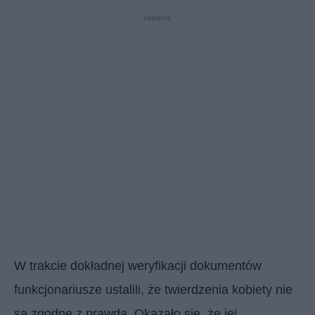
reklama
W trakcie dokładnej weryfikacji dokumentów
funkcjonariusze ustalili, że twierdzenia kobiety nie
są zgodne z prawdą. Okazało się, że jej