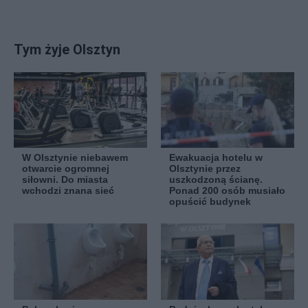
Tym żyje Olsztyn
W Olsztynie niebawem
Ewakuacja hotelu w
otwarcie ogromnej
Olsztynie przez
siłowni. Do miasta
uszkodzoną ścianę.
wchodzi znana sieć
Ponad 200 osób musiało
opuścić budynek