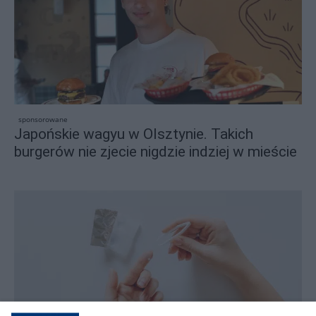
sponsorowane
Japońskie wagyu w Olsztynie. Takich
burgerów nie zjecie nigdzie indziej w mieście