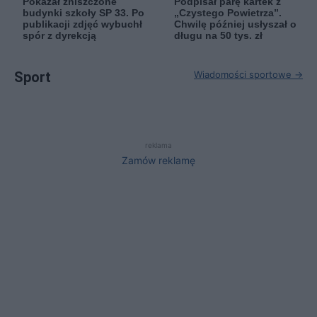
Pokazał zniszczone
Podpisał parę kartek z
budynki szkoły SP 33. Po
„Czystego Powietrza”.
publikacji zdjęć wybuchł
Chwilę później usłyszał o
spór z dyrekcją
długu na 50 tys. zł
Sport
Wiadomości sportowe →
reklama
Zamów reklamę