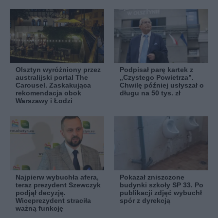
Olsztyn wyróżniony przez
Podpisał parę kartek z
australijski portal The
„Czystego Powietrza”.
Carousel. Zaskakująca
Chwilę później usłyszał o
rekomendacja obok
długu na 50 tys. zł
Warszawy i Łodzi
Najpierw wybuchła afera,
Pokazał zniszczone
teraz prezydent Szewczyk
budynki szkoły SP 33. Po
podjął decyzję.
publikacji zdjęć wybuchł
Wiceprezydent straciła
spór z dyrekcją
ważną funkcję