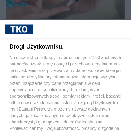
sponsorowane
Cukrzyca – cicha epidemia, która
przyspiesza. Nowe wyzwania, nowe
możliwości leczenia i rosnąca rola
Drogi Użytkowniku,
profilaktyki
Na naszej stronie tko.pl, my oraz naszych 1160 zaufanych
partnerów uzyskujemy dostęp i przechowujemy informacje
Pokaż więcej
na urządzeniu oraz przetwarzamy dane osobowe, takie jak
unikalne identyfikatory, standardowe informacje wysyłane
przez urządzenie czy dane przeglądania w celu
zapewniania spersonalizowanych reklam, wybór
spersonalizowanych treści, pomiar reklam i treści, badanie
odbiorców oraz ulepszanie usług. Za zgodą Użytkownika
my i Zaufani Partnerzy możemy używać dokładnych
danych geolokalizacyjnych oraz aktywnie skanować
charakterystykę urządzenia do celów identyfikacji.
Reklama
Tematy
Archiwum artykułów
Ponieważ cenimy Twoją prywatność, prosimy o zgodę na