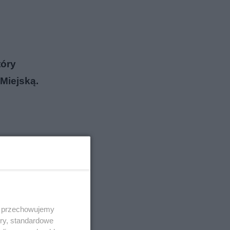
tóry
 Miejską.
 i przechowujemy
ory, standardowe