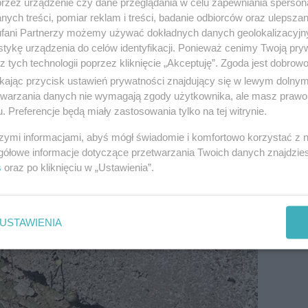
przez urządzenie czy dane przeglądania w celu zapewniania sperson
ych treści, pomiar reklam i treści, badanie odbiorców oraz ulepszan
fani Partnerzy możemy używać dokładnych danych geolokalizacyjn
tykę urządzenia do celów identyfikacji. Ponieważ cenimy Twoją pry
z tych technologii poprzez kliknięcie „Akceptuję”. Zgoda jest dobro
ikając przycisk ustawień prywatności znajdujący się w lewym dolny
etwarzania danych nie wymagają zgody użytkownika, ale masz prawo 
acował ze strażnikami
. Preferencje będą miały zastosowania tylko na tej witrynie.
szymi informacjami, abyś mógł świadomie i komfortowo korzystać z
ej otrzymał zgłoszenie dotyczące borsuka, który zag
gółowe informacje dotyczące przetwarzania Twoich danych znajdzi
, dzikie zwierzę współpracowało ze strażnikami, kt
s
oraz po kliknięciu w „Ustawienia”.
zych trudności pozwolił się umieścić w metalowej kla
zie odzyskał wolność.
USTAWIENIA