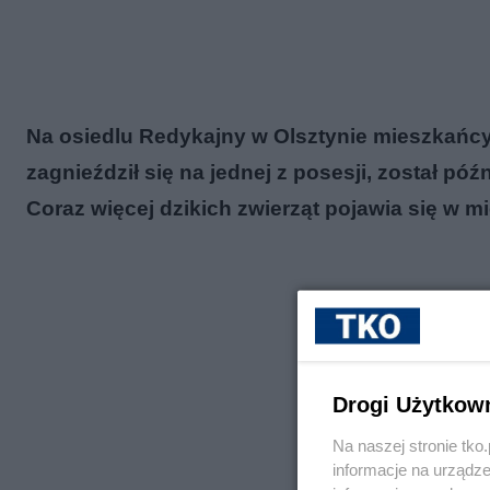
Na osiedlu Redykajny w Olsztynie mieszkańcy 
zagnieździł się na jednej z posesji, został póź
Coraz więcej dzikich zwierząt pojawia się w m
Drogi Użytkow
Na naszej stronie tk
informacje na urządze