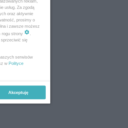
alizowanych reklam,
ie usług. Za zgodą
ych oraz aktywnie
watność, prosimy o
wolna i zawsze możesz
m rogu strony
.
sprzeciwić się
 naszych serwisów
nieździł
esz w
Polityce
órzy
tce.
Akceptuję