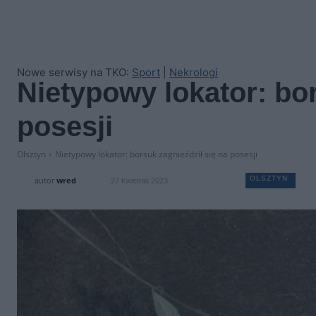
Nowe serwisy na TKO:
Sport
|
Nekrologi
Nietypowy lokator: bor
posesji
Olsztyn
Nietypowy lokator: borsuk zagnieździł się na posesji
OLSZTYN
autor
wred
27 kwietnia 2023