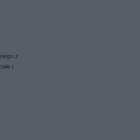
dnego z
ałe i