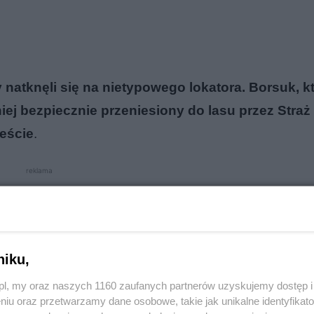
natknęli się na nietypowego lokatora. Borsuk, k
niej bezpiecznie przeniesiony do lasu przez Straż
ieście
.
reklama
niku,
o.pl, my oraz naszych 1160 zaufanych partnerów uzyskujemy dostęp
niu oraz przetwarzamy dane osobowe, takie jak unikalne identyfikat