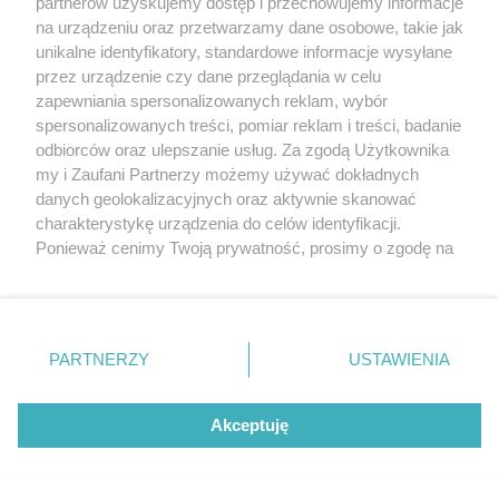
partnerów uzyskujemy dostęp i przechowujemy informacje
na urządzeniu oraz przetwarzamy dane osobowe, takie jak
unikalne identyfikatory, standardowe informacje wysyłane
przez urządzenie czy dane przeglądania w celu
zapewniania spersonalizowanych reklam, wybór
spersonalizowanych treści, pomiar reklam i treści, badanie
odbiorców oraz ulepszanie usług. Za zgodą Użytkownika
my i Zaufani Partnerzy możemy używać dokładnych
danych geolokalizacyjnych oraz aktywnie skanować
charakterystykę urządzenia do celów identyfikacji.
Ponieważ cenimy Twoją prywatność, prosimy o zgodę na
korzystanie z tych technologii poprzez kliknięcie
„Akceptuję”. Zgoda jest dobrowolna i zawsze możesz ją
zmienić/wycofać klikając przycisk ustawień prywatności
Reklama
znajdujący się w lewym dolnym rogu strony
. Niektóre
PARTNERZY
USTAWIENIA
rodzaje przetwarzania danych nie wymagają zgody
użytkownika, ale masz prawo sprzeciwić się takiemu
przetwarzaniu. Preferencje będą miały zastosowania tylko
Akceptuję
na tej witrynie.
Zapoznaj się z poniższymi informacjami, abyś mógł