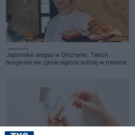
sponsorowane
Japońskie wagyu w Olsztynie. Takich
burgerów nie zjecie nigdzie indziej w mieście