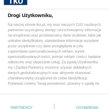
sponsorowane
Jak rozpoznać, że soczewki kontaktowe są
Drogi Użytkowniku,
źle dobrane
Na naszej stronie tko.pl, my oraz naszych 1162 zaufanych
partnerów uzyskujemy dostęp i przechowujemy informacje
Pokaż więcej
na urządzeniu oraz przetwarzamy dane osobowe, takie jak
unikalne identyfikatory, standardowe informacje wysyłane
przez urządzenie czy dane przeglądania w celu
zapewniania spersonalizowanych reklam, wybór
spersonalizowanych treści, pomiar reklam i treści, badanie
odbiorców oraz ulepszanie usług. Za zgodą Użytkownika
my i Zaufani Partnerzy możemy używać dokładnych
danych geolokalizacyjnych oraz aktywnie skanować
charakterystykę urządzenia do celów identyfikacji.
Reklama
Tematy
Archiwum artykułów
Ponieważ cenimy Twoją prywatność, prosimy o zgodę na
korzystanie z tych technologii poprzez kliknięcie
Archiwum wydania
Polityka Prywatności
Regulamin
„Akceptuję”. Zgoda jest dobrowolna i zawsze możesz ją
zmienić/wycofać klikając przycisk ustawień prywatności
O redakcji
Kontakt
znajdujący się w lewym dolnym rogu strony
. Niektóre
PARTNERZY
USTAWIENIA