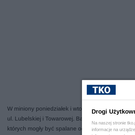
W miniony poniedziałek i wtorek
patrol przy pom
Drogi Użytkow
ul. Lubelskiej i Towarowej. Badając poziom stęże
Na naszej stronie tk
których mogły być spalane odpady. W tym czasie p
informacje na urządze