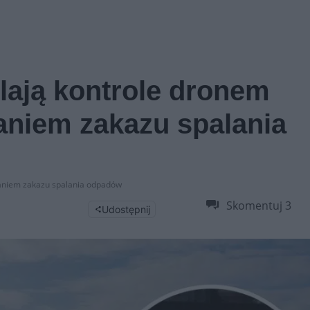
ilają kontrole dronem
aniem zakazu spalania
ganiem zakazu spalania odpadów
Skomentuj
3
Udostępnij