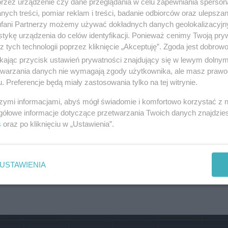
przez urządzenie czy dane przeglądania w celu zapewniania sperson
odpadów w postaci między innymi lakierowanych pły
ych treści, pomiar reklam i treści, badanie odbiorców oraz ulepszan
fani Partnerzy możemy używać dokładnych danych geolokalizacyjn
tykę urządzenia do celów identyfikacji. Ponieważ cenimy Twoją pry
z tych technologii poprzez kliknięcie „Akceptuję”. Zgoda jest dobro
reklama
ikając przycisk ustawień prywatności znajdujący się w lewym dolny
etwarzania danych nie wymagają zgody użytkownika, ale masz prawo 
. Preferencje będą miały zastosowania tylko na tej witrynie.
szymi informacjami, abyś mógł świadomie i komfortowo korzystać z
gółowe informacje dotyczące przetwarzania Twoich danych znajdzi
s
oraz po kliknięciu w „Ustawienia”.
USTAWIENIA