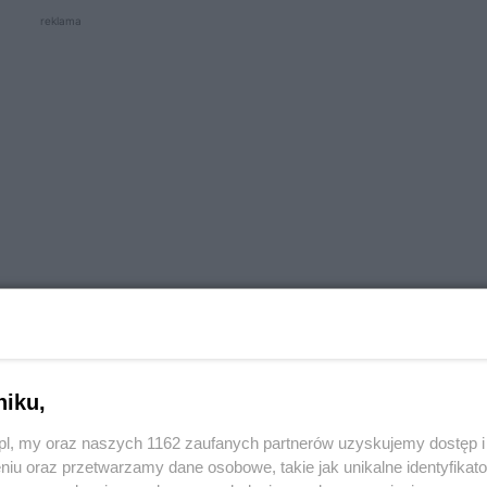
reklama
ocy drona
kontrolował przemysłową część miasta w o
niku,
nia zanieczyszczeń w powietrzu, strażnicy typowali 
o.pl, my oraz naszych 1162 zaufanych partnerów uzyskujemy dostęp
rzeprowadzili łącznie 13 kontroli, które w trzech p
niu oraz przetwarzamy dane osobowe, takie jak unikalne identyfikat