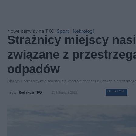
Nowe serwisy na TKO:
Sport
|
Nekrologi
Strażnicy miejscy nas
związane z przestrzeg
odpadów
Olsztyn
Strażnicy miejscy nasilają kontrole dronem związane z przestrze
OLSZTYN
autor
Redakcja TKO
13 listopada 2022