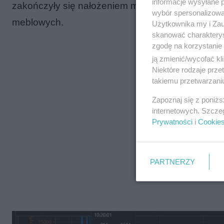
informacje wysyłane 
zakończyły się nałożeniem mandatu za spalanie 
wybór spersonalizowan
meblowych.
Użytkownika my i Zau
skanować charakterys
zgodę na korzystanie 
ją zmienić/wycofać kl
Niektóre rodzaje prz
takiemu przetwarzaniu
Zapoznaj się z poniż
internetowych. Szcze
Prywatności
i
Cookie
PARTNERZY