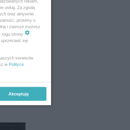
alizowanych reklam,
t
ie usług. Za zgodą
ych oraz aktywnie
watność, prosimy o
wolna i zawsze możesz
m rogu strony
.
sprzeciwić się
 naszych serwisów
esz w
Polityce
Akceptuję