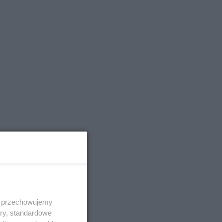
kolicach
miejsca, w
 i przechowujemy
rzypadkach
ory, standardowe