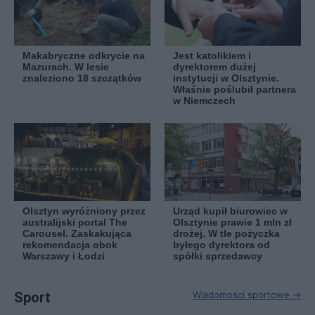
Makabryczne odkrycie na
Jest katolikiem i
Mazurach. W lesie
dyrektorem dużej
znaleziono 18 szczątków
instytucji w Olsztynie.
Właśnie poślubił partnera
w Niemczech
Olsztyn wyróżniony przez
Urząd kupił biurowiec w
australijski portal The
Olsztynie prawie 1 mln zł
Carousel. Zaskakująca
drożej. W tle pożyczka
rekomendacja obok
byłego dyrektora od
Warszawy i Łodzi
spółki sprzedawcy
Sport
Wiadomości sportowe →