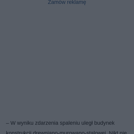
Zamów reklamę
– W wyniku zdarzenia spaleniu uległ budynek
konstrukcji drewniano-murowano-stalowej. Nikt nie