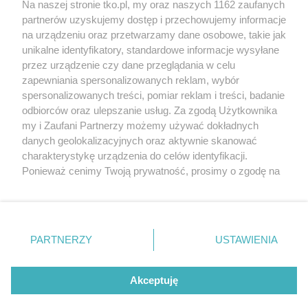
Na naszej stronie tko.pl, my oraz naszych 1162 zaufanych
partnerów uzyskujemy dostęp i przechowujemy informacje
Pokaż więcej
na urządzeniu oraz przetwarzamy dane osobowe, takie jak
unikalne identyfikatory, standardowe informacje wysyłane
przez urządzenie czy dane przeglądania w celu
zapewniania spersonalizowanych reklam, wybór
spersonalizowanych treści, pomiar reklam i treści, badanie
odbiorców oraz ulepszanie usług. Za zgodą Użytkownika
my i Zaufani Partnerzy możemy używać dokładnych
danych geolokalizacyjnych oraz aktywnie skanować
charakterystykę urządzenia do celów identyfikacji.
Reklama
Tematy
Archiwum artykułów
Ponieważ cenimy Twoją prywatność, prosimy o zgodę na
korzystanie z tych technologii poprzez kliknięcie
Archiwum wydania
Polityka Prywatności
Regulamin
„Akceptuję”. Zgoda jest dobrowolna i zawsze możesz ją
zmienić/wycofać klikając przycisk ustawień prywatności
O redakcji
Kontakt
znajdujący się w lewym dolnym rogu strony
. Niektóre
PARTNERZY
USTAWIENIA
rodzaje przetwarzania danych nie wymagają zgody
użytkownika, ale masz prawo sprzeciwić się takiemu
Strona korzysta z plików cookies w celu realizacji usług. Pozostając na niej,
przetwarzaniu. Preferencje będą miały zastosowania tylko
Akceptuję
wyrażasz zgodę na ich wykorzystanie. Więcej informacji w polityce
prywatności.
na tej witrynie.