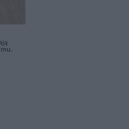
ają
zmu.