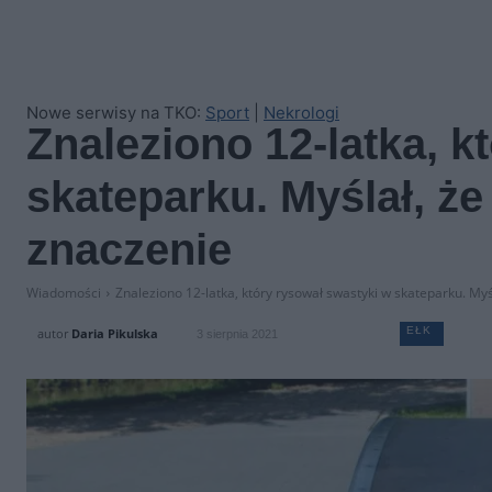
Nowe serwisy na TKO:
Sport
|
Nekrologi
Znaleziono 12-latka, k
skateparku. Myślał, ż
znaczenie
Wiadomości
Znaleziono 12-latka, który rysował swastyki w skateparku. My
EŁK
autor
Daria Pikulska
3 sierpnia 2021