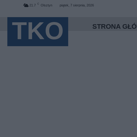
C
21.7
Olsztyn
piątek, 7 sierpnia, 2026
TKO
STRONA GŁ