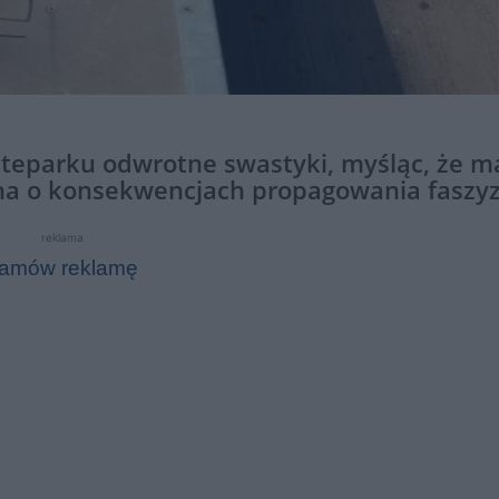
kateparku odwrotne swastyki, myśląc, że m
ina o konsekwencjach propagowania faszy
reklama
amów reklamę