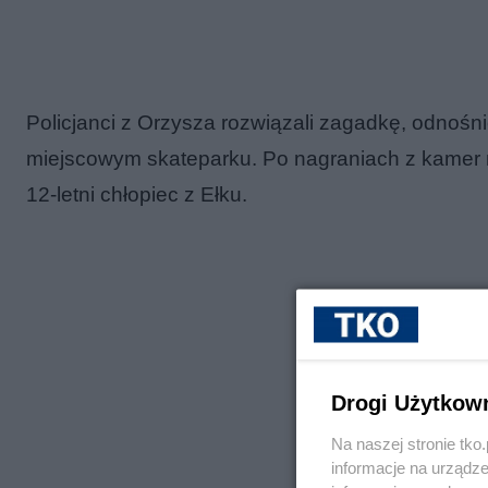
Policjanci z Orzysza rozwiązali zagadkę, odnośn
miejscowym skateparku. Po nagraniach z kamer mo
12-letni chłopiec z Ełku.
Drogi Użytkow
Na naszej stronie tk
informacje na urządze