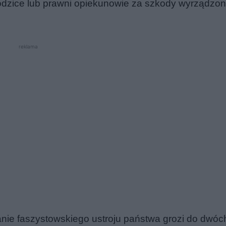
rodzice lub prawni opiekunowie za szkody wyrządzo
reklama
ie faszystowskiego ustroju państwa grozi do dwóch