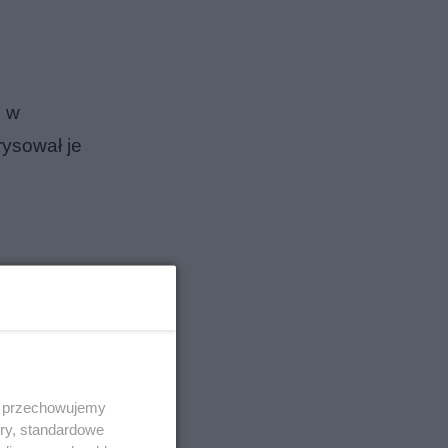
i w
rysował je
 i przechowujemy
ory, standardowe