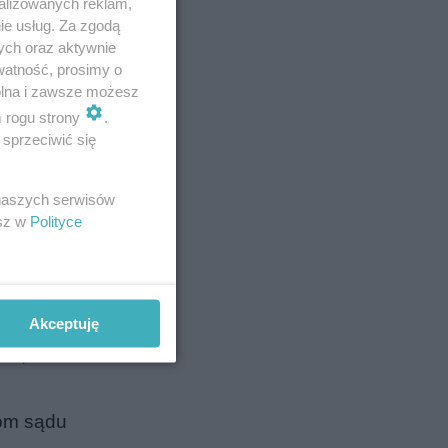
alizowanych reklam,
ie usług. Za zgodą
ych oraz aktywnie
watność, prosimy o
wolna i zawsze możesz
m rogu strony
.
sprzeciwić się
dnak ich
 naszych serwisów
esz w
Polityce
 skutkami
Akceptuję
lał, że
iom sądu