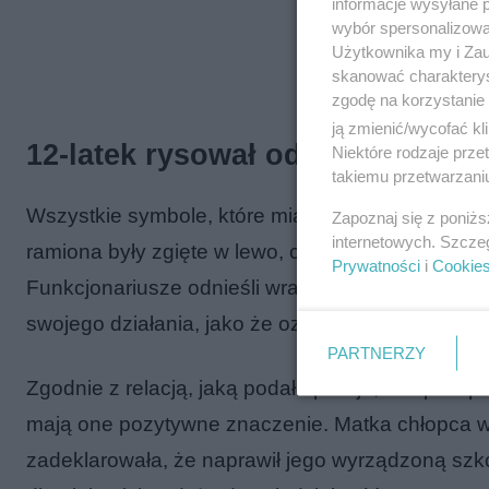
informacje wysyłane 
wybór spersonalizowan
Użytkownika my i Zau
skanować charakterys
zgodę na korzystanie 
ją zmienić/wycofać kl
12-latek rysował odwrotne swast
Niektóre rodzaje prz
takiemu przetwarzaniu
Wszystkie symbole, które miał narysować chłopiec
Zapoznaj się z poniż
internetowych. Szcze
ramiona były zgięte w lewo, co jest zupełnym prz
Prywatności
i
Cookie
Funkcjonariusze odnieśli wrażenie, że chłopczyk 
swojego działania, jako że oznaczenia te uważał
PARTNERZY
Zgodnie z relacją, jaką podała policja, chłopiec p
mają one pozytywne znaczenie. Matka chłopca wyra
zadeklarowała, że naprawił jego wyrządzoną szk