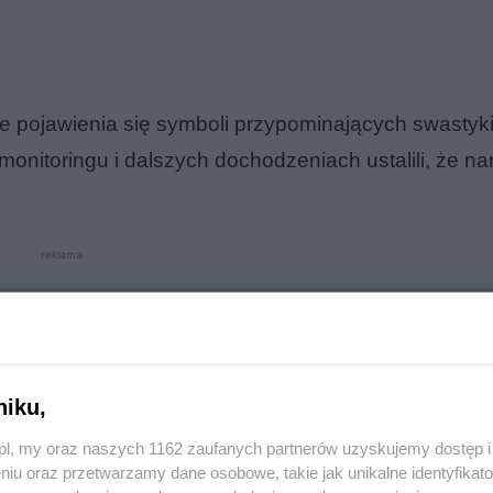
ie pojawienia się symboli przypominających swastyk
nitoringu i dalszych dochodzeniach ustalili, że na
reklama
niku,
o.pl, my oraz naszych 1162 zaufanych partnerów uzyskujemy dostęp
niu oraz przetwarzamy dane osobowe, takie jak unikalne identyfikat