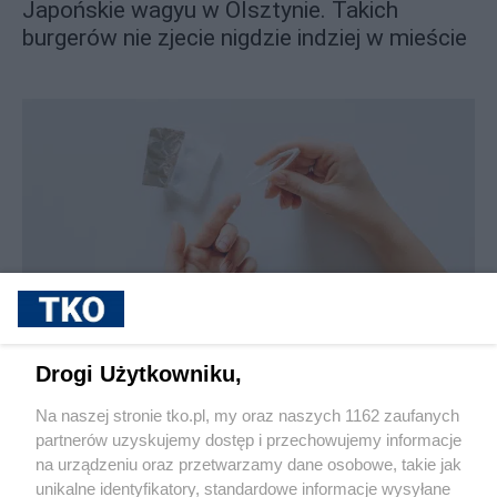
Japońskie wagyu w Olsztynie. Takich
burgerów nie zjecie nigdzie indziej w mieście
sponsorowane
Jak rozpoznać, że soczewki kontaktowe są
Drogi Użytkowniku,
źle dobrane
Na naszej stronie tko.pl, my oraz naszych 1162 zaufanych
partnerów uzyskujemy dostęp i przechowujemy informacje
Pokaż więcej
na urządzeniu oraz przetwarzamy dane osobowe, takie jak
unikalne identyfikatory, standardowe informacje wysyłane