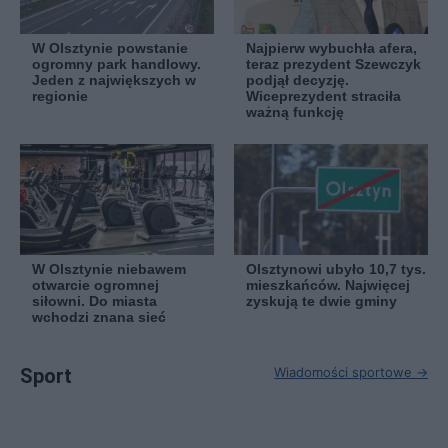
W Olsztynie powstanie
Najpierw wybuchła afera,
ogromny park handlowy.
teraz prezydent Szewczyk
Jeden z największych w
podjął decyzję.
regionie
Wiceprezydent straciła
ważną funkcję
W Olsztynie niebawem
Olsztynowi ubyło 10,7 tys.
otwarcie ogromnej
mieszkańców. Najwięcej
siłowni. Do miasta
zyskują te dwie gminy
wchodzi znana sieć
Sport
Wiadomości sportowe →