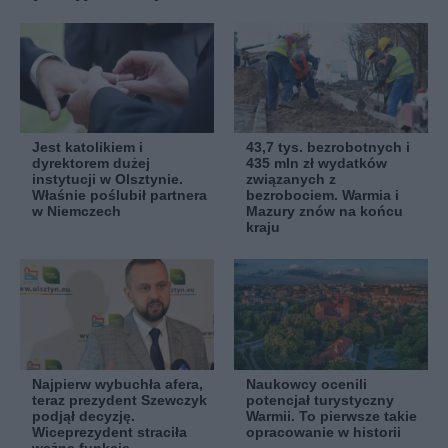
Jest katolikiem i
43,7 tys. bezrobotnych i
dyrektorem dużej
435 mln zł wydatków
instytucji w Olsztynie.
związanych z
Właśnie poślubił partnera
bezrobociem. Warmia i
w Niemczech
Mazury znów na końcu
kraju
Najpierw wybuchła afera,
Naukowcy ocenili
teraz prezydent Szewczyk
potencjał turystyczny
podjął decyzję.
Warmii. To pierwsze takie
Wiceprezydent straciła
opracowanie w historii