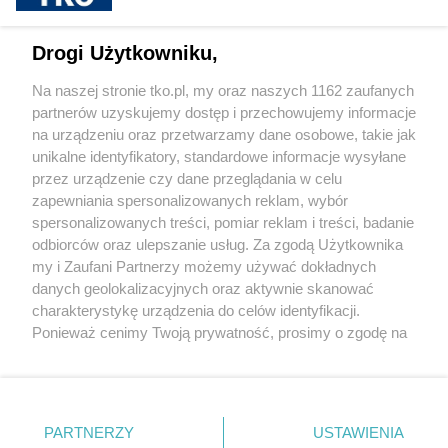
sponsorowane
Jak rozpoznać, że soczewki kontaktowe są
Drogi Użytkowniku,
źle dobrane
Na naszej stronie tko.pl, my oraz naszych 1162 zaufanych
partnerów uzyskujemy dostęp i przechowujemy informacje
Pokaż więcej
na urządzeniu oraz przetwarzamy dane osobowe, takie jak
unikalne identyfikatory, standardowe informacje wysyłane
przez urządzenie czy dane przeglądania w celu
zapewniania spersonalizowanych reklam, wybór
spersonalizowanych treści, pomiar reklam i treści, badanie
odbiorców oraz ulepszanie usług. Za zgodą Użytkownika
my i Zaufani Partnerzy możemy używać dokładnych
danych geolokalizacyjnych oraz aktywnie skanować
charakterystykę urządzenia do celów identyfikacji.
Reklama
Tematy
Archiwum artykułów
Ponieważ cenimy Twoją prywatność, prosimy o zgodę na
korzystanie z tych technologii poprzez kliknięcie
Archiwum wydania
Polityka Prywatności
Regulamin
„Akceptuję”. Zgoda jest dobrowolna i zawsze możesz ją
zmienić/wycofać klikając przycisk ustawień prywatności
O redakcji
Kontakt
znajdujący się w lewym dolnym rogu strony
. Niektóre
PARTNERZY
USTAWIENIA
rodzaje przetwarzania danych nie wymagają zgody