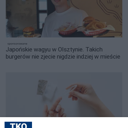
sponsorowane
Japońskie wagyu w Olsztynie. Takich
burgerów nie zjecie nigdzie indziej w mieście