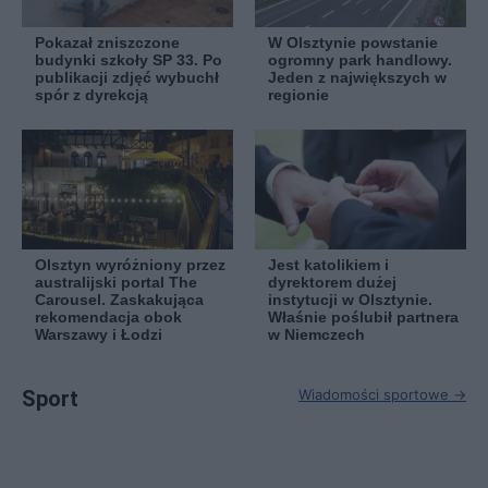
Pokazał zniszczone
W Olsztynie powstanie
budynki szkoły SP 33. Po
ogromny park handlowy.
publikacji zdjęć wybuchł
Jeden z największych w
spór z dyrekcją
regionie
Olsztyn wyróżniony przez
Jest katolikiem i
australijski portal The
dyrektorem dużej
Carousel. Zaskakująca
instytucji w Olsztynie.
rekomendacja obok
Właśnie poślubił partnera
Warszawy i Łodzi
w Niemczech
Sport
Wiadomości sportowe →