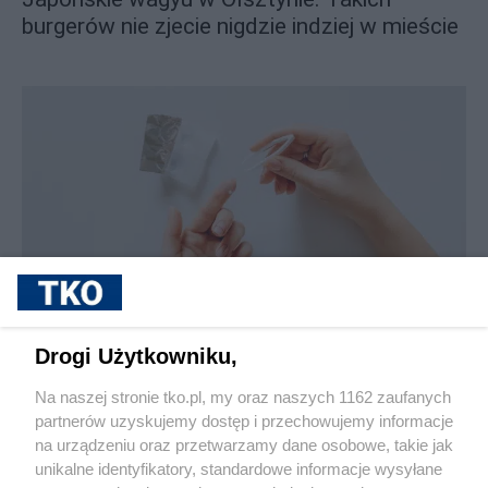
burgerów nie zjecie nigdzie indziej w mieście
sponsorowane
Jak rozpoznać, że soczewki kontaktowe są
Drogi Użytkowniku,
źle dobrane
Na naszej stronie tko.pl, my oraz naszych 1162 zaufanych
partnerów uzyskujemy dostęp i przechowujemy informacje
Pokaż więcej
na urządzeniu oraz przetwarzamy dane osobowe, takie jak
unikalne identyfikatory, standardowe informacje wysyłane