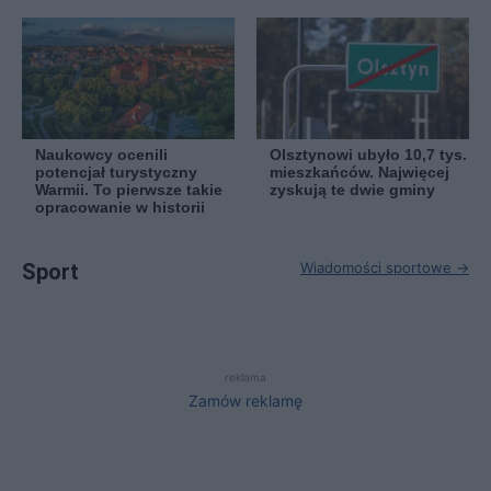
Naukowcy ocenili
Olsztynowi ubyło 10,7 tys.
potencjał turystyczny
mieszkańców. Najwięcej
Warmii. To pierwsze takie
zyskują te dwie gminy
opracowanie w historii
Sport
Wiadomości sportowe →
reklama
Zamów reklamę