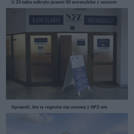
U 23-latka odkryto prawie 50 woreczków z suszem
Sprawdź, kto w regionie ma umowę z NFZ-em