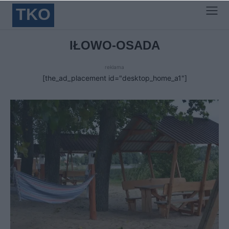
TKO
IŁOWO-OSADA
reklama
[the_ad_placement id="desktop_home_a1"]