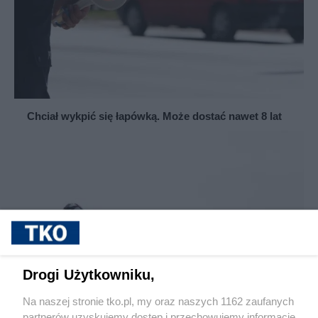
Chciał wykpić się łapówką. Może dostać nawet 8 lat
Drogi Użytkowniku,
Na naszej stronie tko.pl, my oraz naszych 1162 zaufanych
partnerów uzyskujemy dostęp i przechowujemy informacje