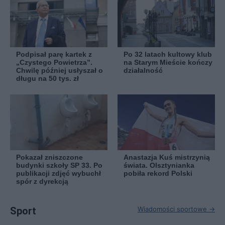
Podpisał parę kartek z
Po 32 latach kultowy klub
„Czystego Powietrza”.
na Starym Mieście kończy
Chwilę później usłyszał o
działalność
długu na 50 tys. zł
Pokazał zniszczone
Anastazja Kuś mistrzynią
budynki szkoły SP 33. Po
świata. Olsztynianka
publikacji zdjęć wybuchł
pobiła rekord Polski
spór z dyrekcją
Sport
Wiadomości sportowe →