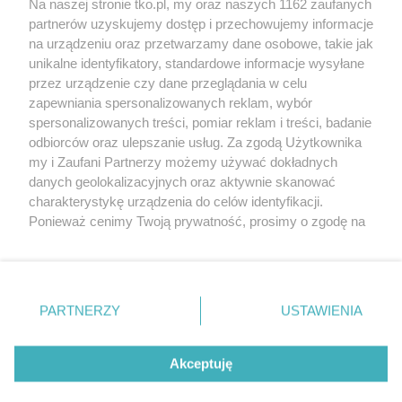
Na naszej stronie tko.pl, my oraz naszych 1162 zaufanych
partnerów uzyskujemy dostęp i przechowujemy informacje
Pokaż więcej
na urządzeniu oraz przetwarzamy dane osobowe, takie jak
unikalne identyfikatory, standardowe informacje wysyłane
przez urządzenie czy dane przeglądania w celu
zapewniania spersonalizowanych reklam, wybór
spersonalizowanych treści, pomiar reklam i treści, badanie
odbiorców oraz ulepszanie usług. Za zgodą Użytkownika
my i Zaufani Partnerzy możemy używać dokładnych
danych geolokalizacyjnych oraz aktywnie skanować
charakterystykę urządzenia do celów identyfikacji.
Reklama
Tematy
Archiwum artykułów
Ponieważ cenimy Twoją prywatność, prosimy o zgodę na
korzystanie z tych technologii poprzez kliknięcie
Archiwum wydania
Polityka Prywatności
Regulamin
„Akceptuję”. Zgoda jest dobrowolna i zawsze możesz ją
zmienić/wycofać klikając przycisk ustawień prywatności
O redakcji
Kontakt
znajdujący się w lewym dolnym rogu strony
. Niektóre
PARTNERZY
USTAWIENIA
rodzaje przetwarzania danych nie wymagają zgody
użytkownika, ale masz prawo sprzeciwić się takiemu
Strona korzysta z plików cookies w celu realizacji usług. Pozostając na niej,
przetwarzaniu. Preferencje będą miały zastosowania tylko
wyrażasz zgodę na ich wykorzystanie. Więcej informacji w polityce
Akceptuję
prywatności.
na tej witrynie.