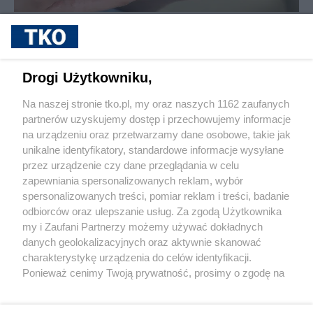
sponsorowane
Cukrzyca – cicha epidemia, która
przyspiesza. Nowe wyzwania, nowe
możliwości leczenia i rosnąca rola
Drogi Użytkowniku,
profilaktyki
Na naszej stronie tko.pl, my oraz naszych 1162 zaufanych
partnerów uzyskujemy dostęp i przechowujemy informacje
Pokaż więcej
na urządzeniu oraz przetwarzamy dane osobowe, takie jak
unikalne identyfikatory, standardowe informacje wysyłane
przez urządzenie czy dane przeglądania w celu
zapewniania spersonalizowanych reklam, wybór
spersonalizowanych treści, pomiar reklam i treści, badanie
odbiorców oraz ulepszanie usług. Za zgodą Użytkownika
my i Zaufani Partnerzy możemy używać dokładnych
danych geolokalizacyjnych oraz aktywnie skanować
charakterystykę urządzenia do celów identyfikacji.
Reklama
Tematy
Archiwum artykułów
Ponieważ cenimy Twoją prywatność, prosimy o zgodę na
korzystanie z tych technologii poprzez kliknięcie
Archiwum wydania
Polityka Prywatności
Regulamin
„Akceptuję”. Zgoda jest dobrowolna i zawsze możesz ją