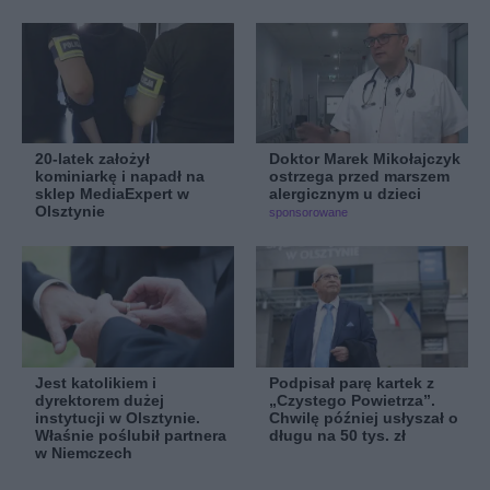
20-latek założył
Doktor Marek Mikołajczyk
kominiarkę i napadł na
ostrzega przed marszem
sklep MediaExpert w
alergicznym u dzieci
Olsztynie
sponsorowane
Jest katolikiem i
Podpisał parę kartek z
dyrektorem dużej
„Czystego Powietrza”.
instytucji w Olsztynie.
Chwilę później usłyszał o
Właśnie poślubił partnera
długu na 50 tys. zł
w Niemczech