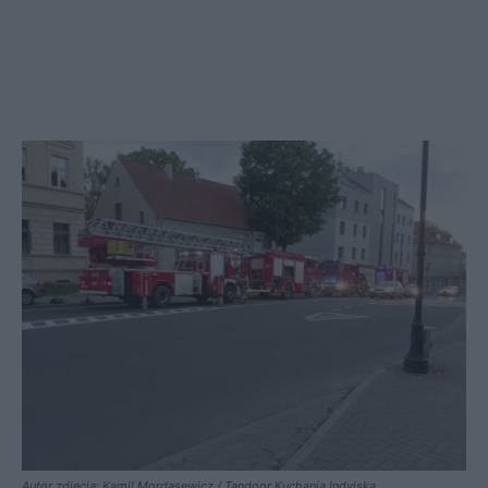
Autor zdjęcia: Kamil Mordasewicz / Tandoor Kuchania Indyjska