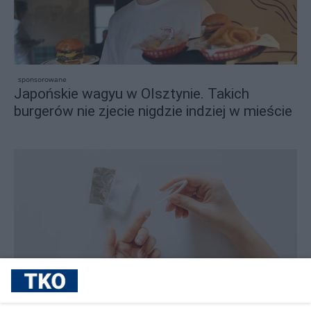
sponsorowane
Japońskie wagyu w Olsztynie. Takich
burgerów nie zjecie nigdzie indziej w mieście
sponsorowane