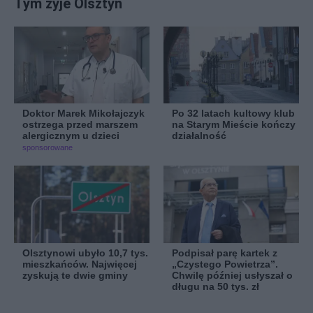
Tym żyje Olsztyn
Doktor Marek Mikołajczyk
Po 32 latach kultowy klub
ostrzega przed marszem
na Starym Mieście kończy
alergicznym u dzieci
działalność
sponsorowane
Olsztynowi ubyło 10,7 tys.
Podpisał parę kartek z
mieszkańców. Najwięcej
„Czystego Powietrza”.
zyskują te dwie gminy
Chwilę później usłyszał o
długu na 50 tys. zł