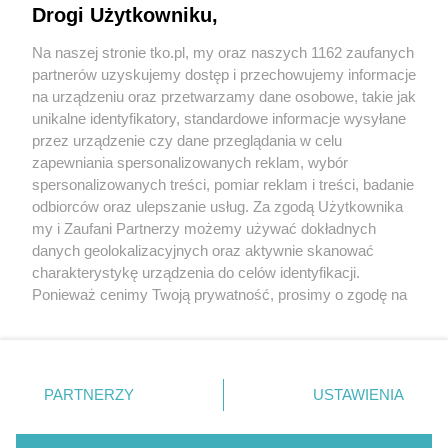
Jak rozpoznać, że soczewki kontaktowe są
Drogi Użytkowniku,
źle dobrane
Na naszej stronie tko.pl, my oraz naszych 1162 zaufanych
partnerów uzyskujemy dostęp i przechowujemy informacje
Pokaż więcej
na urządzeniu oraz przetwarzamy dane osobowe, takie jak
unikalne identyfikatory, standardowe informacje wysyłane
przez urządzenie czy dane przeglądania w celu
zapewniania spersonalizowanych reklam, wybór
spersonalizowanych treści, pomiar reklam i treści, badanie
odbiorców oraz ulepszanie usług. Za zgodą Użytkownika
my i Zaufani Partnerzy możemy używać dokładnych
danych geolokalizacyjnych oraz aktywnie skanować
charakterystykę urządzenia do celów identyfikacji.
Reklama
Tematy
Archiwum artykułów
Ponieważ cenimy Twoją prywatność, prosimy o zgodę na
korzystanie z tych technologii poprzez kliknięcie
Archiwum wydania
Polityka Prywatności
Regulamin
„Akceptuję”. Zgoda jest dobrowolna i zawsze możesz ją
zmienić/wycofać klikając przycisk ustawień prywatności
O redakcji
Kontakt
znajdujący się w lewym dolnym rogu strony
. Niektóre
PARTNERZY
USTAWIENIA
rodzaje przetwarzania danych nie wymagają zgody
użytkownika, ale masz prawo sprzeciwić się takiemu
Strona korzysta z plików cookies w celu realizacji usług. Pozostając na niej,