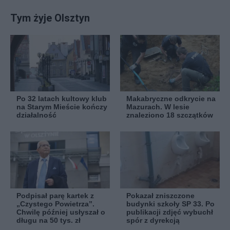
Tym żyje Olsztyn
Po 32 latach kultowy klub
Makabryczne odkrycie na
na Starym Mieście kończy
Mazurach. W lesie
działalność
znaleziono 18 szczątków
Podpisał parę kartek z
Pokazał zniszczone
„Czystego Powietrza”.
budynki szkoły SP 33. Po
Chwilę później usłyszał o
publikacji zdjęć wybuchł
długu na 50 tys. zł
spór z dyrekcją