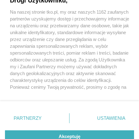
Drogi Użytkowniku,
źle dobrane
Na naszej stronie tko.pl, my oraz naszych 1162 zaufanych
partnerów uzyskujemy dostęp i przechowujemy informacje
Pokaż więcej
na urządzeniu oraz przetwarzamy dane osobowe, takie jak
unikalne identyfikatory, standardowe informacje wysyłane
przez urządzenie czy dane przeglądania w celu
zapewniania spersonalizowanych reklam, wybór
spersonalizowanych treści, pomiar reklam i treści, badanie
odbiorców oraz ulepszanie usług. Za zgodą Użytkownika
my i Zaufani Partnerzy możemy używać dokładnych
danych geolokalizacyjnych oraz aktywnie skanować
charakterystykę urządzenia do celów identyfikacji.
Reklama
Tematy
Archiwum artykułów
Ponieważ cenimy Twoją prywatność, prosimy o zgodę na
korzystanie z tych technologii poprzez kliknięcie
Archiwum wydania
Polityka Prywatności
Regulamin
„Akceptuję”. Zgoda jest dobrowolna i zawsze możesz ją
zmienić/wycofać klikając przycisk ustawień prywatności
O redakcji
Kontakt
znajdujący się w lewym dolnym rogu strony
. Niektóre
PARTNERZY
USTAWIENIA
rodzaje przetwarzania danych nie wymagają zgody
użytkownika, ale masz prawo sprzeciwić się takiemu
Strona korzysta z plików cookies w celu realizacji usług. Pozostając na niej,
przetwarzaniu. Preferencje będą miały zastosowania tylko
Akceptuję
wyrażasz zgodę na ich wykorzystanie. Więcej informacji w polityce