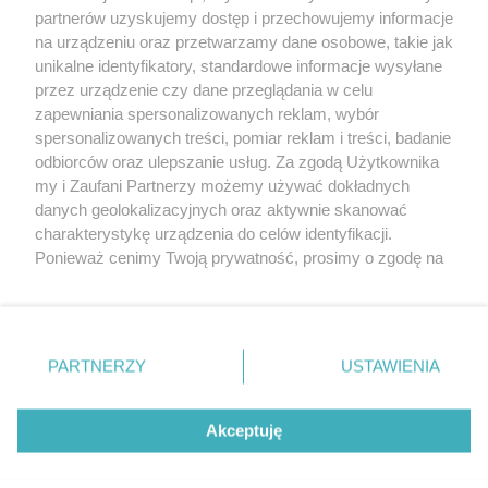
partnerów uzyskujemy dostęp i przechowujemy informacje
Pokaż więcej
na urządzeniu oraz przetwarzamy dane osobowe, takie jak
unikalne identyfikatory, standardowe informacje wysyłane
przez urządzenie czy dane przeglądania w celu
zapewniania spersonalizowanych reklam, wybór
spersonalizowanych treści, pomiar reklam i treści, badanie
odbiorców oraz ulepszanie usług. Za zgodą Użytkownika
my i Zaufani Partnerzy możemy używać dokładnych
danych geolokalizacyjnych oraz aktywnie skanować
charakterystykę urządzenia do celów identyfikacji.
Reklama
Tematy
Archiwum artykułów
Ponieważ cenimy Twoją prywatność, prosimy o zgodę na
korzystanie z tych technologii poprzez kliknięcie
Archiwum wydania
Polityka Prywatności
Regulamin
„Akceptuję”. Zgoda jest dobrowolna i zawsze możesz ją
zmienić/wycofać klikając przycisk ustawień prywatności
O redakcji
Kontakt
znajdujący się w lewym dolnym rogu strony
. Niektóre
PARTNERZY
USTAWIENIA
rodzaje przetwarzania danych nie wymagają zgody
użytkownika, ale masz prawo sprzeciwić się takiemu
Strona korzysta z plików cookies w celu realizacji usług. Pozostając na niej,
przetwarzaniu. Preferencje będą miały zastosowania tylko
wyrażasz zgodę na ich wykorzystanie. Więcej informacji w polityce
Akceptuję
prywatności.
na tej witrynie.