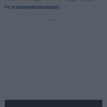
FB
m.me/twojkurierolsztyn
reklama