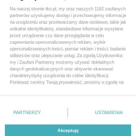
profilaktyki
Na naszej stronie tko.pl, my oraz naszych 1162 zaufanych
partnerów uzyskujemy dostęp i przechowujemy informacje
Pokaż więcej
na urządzeniu oraz przetwarzamy dane osobowe, takie jak
unikalne identyfikatory, standardowe informacje wysyłane
przez urządzenie czy dane przeglądania w celu
zapewniania spersonalizowanych reklam, wybór
spersonalizowanych treści, pomiar reklam i treści, badanie
odbiorców oraz ulepszanie usług. Za zgodą Użytkownika
my i Zaufani Partnerzy możemy używać dokładnych
danych geolokalizacyjnych oraz aktywnie skanować
charakterystykę urządzenia do celów identyfikacji.
Reklama
Tematy
Archiwum artykułów
Ponieważ cenimy Twoją prywatność, prosimy o zgodę na
korzystanie z tych technologii poprzez kliknięcie
Archiwum wydania
Polityka Prywatności
Regulamin
„Akceptuję”. Zgoda jest dobrowolna i zawsze możesz ją
zmienić/wycofać klikając przycisk ustawień prywatności
O redakcji
Kontakt
znajdujący się w lewym dolnym rogu strony
. Niektóre
PARTNERZY
USTAWIENIA
rodzaje przetwarzania danych nie wymagają zgody
użytkownika, ale masz prawo sprzeciwić się takiemu
Strona korzysta z plików cookies w celu realizacji usług. Pozostając na niej,
przetwarzaniu. Preferencje będą miały zastosowania tylko
Akceptuję
wyrażasz zgodę na ich wykorzystanie. Więcej informacji w polityce