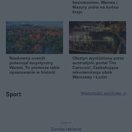
bezrobociem. Warmia i
Mazury znów na końcu
kraju
Naukowcy ocenili
Olsztyn wyróżniony przez
potencjał turystyczny
australijski portal The
Warmii. To pierwsze takie
Carousel. Zaskakująca
opracowanie w historii
rekomendacja obok
Warszawy i Łodzi
Sport
Wiadomości sportowe →
reklama
Zamów reklamę