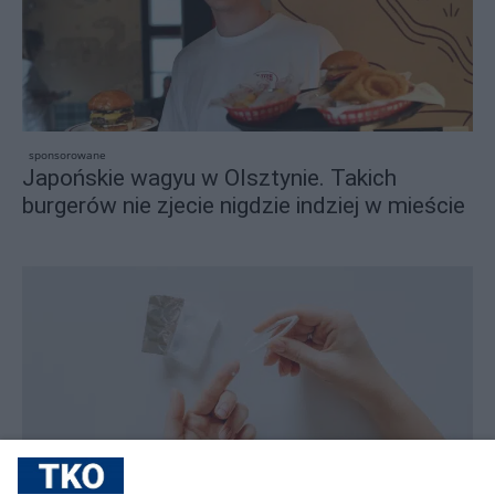
sponsorowane
Japońskie wagyu w Olsztynie. Takich
burgerów nie zjecie nigdzie indziej w mieście