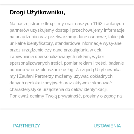
sponsorowane
Jak rozpoznać, że soczewki kontaktowe są
Drogi Użytkowniku,
źle dobrane
Na naszej stronie tko.pl, my oraz naszych 1162 zaufanych
partnerów uzyskujemy dostęp i przechowujemy informacje
Pokaż więcej
na urządzeniu oraz przetwarzamy dane osobowe, takie jak
unikalne identyfikatory, standardowe informacje wysyłane
przez urządzenie czy dane przeglądania w celu
zapewniania spersonalizowanych reklam, wybór
spersonalizowanych treści, pomiar reklam i treści, badanie
odbiorców oraz ulepszanie usług. Za zgodą Użytkownika
my i Zaufani Partnerzy możemy używać dokładnych
danych geolokalizacyjnych oraz aktywnie skanować
charakterystykę urządzenia do celów identyfikacji.
Reklama
Tematy
Archiwum artykułów
Ponieważ cenimy Twoją prywatność, prosimy o zgodę na
korzystanie z tych technologii poprzez kliknięcie
Archiwum wydania
Polityka Prywatności
Regulamin
„Akceptuję”. Zgoda jest dobrowolna i zawsze możesz ją
zmienić/wycofać klikając przycisk ustawień prywatności
O redakcji
Kontakt
znajdujący się w lewym dolnym rogu strony
. Niektóre
PARTNERZY
USTAWIENIA
rodzaje przetwarzania danych nie wymagają zgody