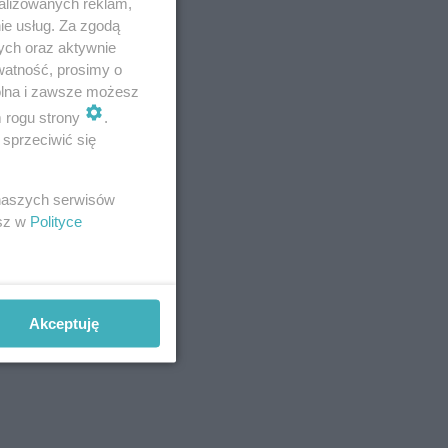
alizowanych reklam,
” ulicami:
ie usług. Za zgodą
ych oraz aktywnie
watność, prosimy o
wolna i zawsze możesz
m rogu strony
.
sprzeciwić się
 Warmińska”
 naszych serwisów
– GALERIA
esz w
Polityce
rskiego –
Akceptuję