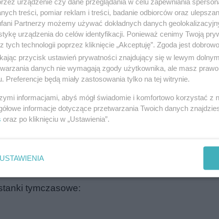
przez urządzenie czy dane przeglądania w celu zapewniania sperson
ejonie Nagórek, w obu kierunkach od pętli „Nagórki
ych treści, pomiar reklam i treści, badanie odbiorców oraz ulepszan
fani Partnerzy możemy używać dokładnych danych geolokalizacyjn
ej swoimi trasami;
tykę urządzenia do celów identyfikacji. Ponieważ cenimy Twoją pry
z tych technologii poprzez kliknięcie „Akceptuję”. Zgoda jest dobro
e Generałów”;
ikając przycisk ustawień prywatności znajdujący się w lewym dolny
podstawowej po ul. Sikorskiego;
etwarzania danych nie wymagają zgody użytkownika, ale masz prawo 
. Preferencje będą miały zastosowania tylko na tej witrynie.
ki” – powrót na trasę skróconą do przystanku „Galeria
szymi informacjami, abyś mógł świadomie i komfortowo korzystać z
skiego – Wańkowicza – Orłowicza – Sikorskiego 
gółowe informacje dotyczące przetwarzania Twoich danych znajdzi
s
oraz po kliknięciu w „Ustawienia”.
kiego – PIECZEWO);
bu kierunkach: PIECZEWO – Wilczyńskiego – Siko
USTAWIENIA
stanki tymczasowe: