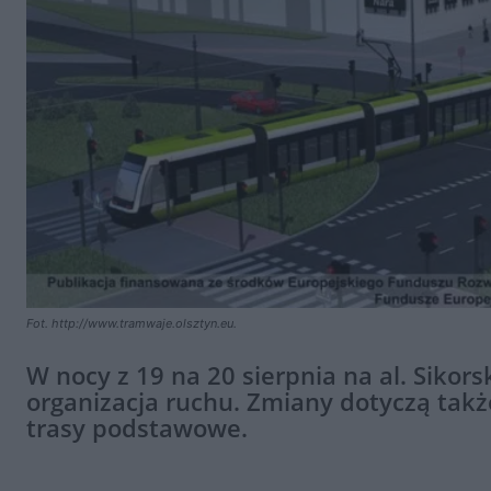
Fot. http://www.tramwaje.olsztyn.eu.
W nocy z 19 na 20 sierpnia na al. Siko
organizacja ruchu. Zmiany dotyczą także
trasy podstawowe.