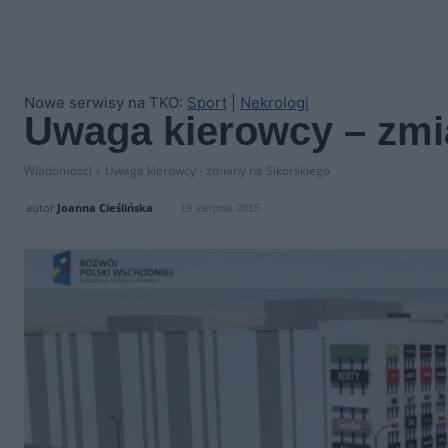
Nowe serwisy na TKO:
Sport
|
Nekrologi
Uwaga kierowcy – zmi
Wiadomości
Uwaga kierowcy - zmiany na Sikorskiego
autor
Joanna Cieślińska
19 sierpnia 2015