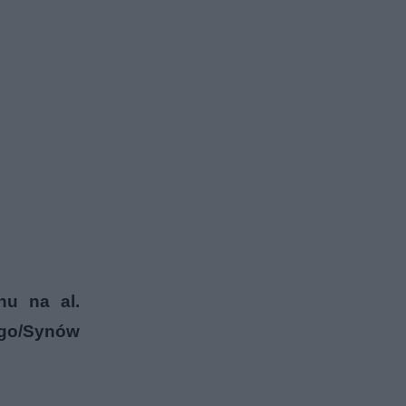
hu na al.
ego/Synów