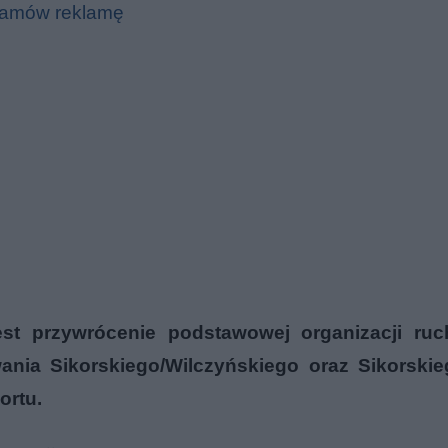
amów reklamę
t przywrócenie podstawowej organizacji ruc
owania Sikorskiego/Wilczyńskiego oraz Sikorski
ortu.