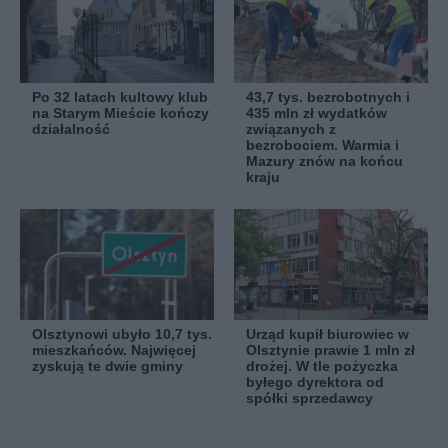
Po 32 latach kultowy klub
43,7 tys. bezrobotnych i
na Starym Mieście kończy
435 mln zł wydatków
działalność
związanych z
bezrobociem. Warmia i
Mazury znów na końcu
kraju
Olsztynowi ubyło 10,7 tys.
Urząd kupił biurowiec w
mieszkańców. Najwięcej
Olsztynie prawie 1 mln zł
zyskują te dwie gminy
drożej. W tle pożyczka
byłego dyrektora od
spółki sprzedawcy