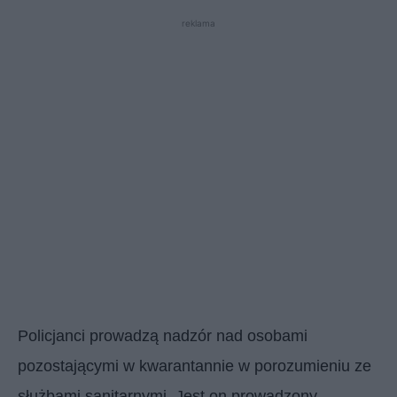
reklama
Policjanci prowadzą nadzór nad osobami
pozostającymi w kwarantannie w porozumieniu ze
służbami sanitarnymi. Jest on prowadzony