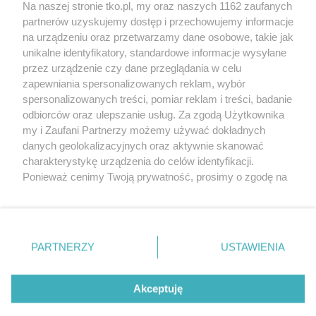
Na naszej stronie tko.pl, my oraz naszych 1162 zaufanych
partnerów uzyskujemy dostęp i przechowujemy informacje
Pokaż więcej
na urządzeniu oraz przetwarzamy dane osobowe, takie jak
unikalne identyfikatory, standardowe informacje wysyłane
przez urządzenie czy dane przeglądania w celu
zapewniania spersonalizowanych reklam, wybór
spersonalizowanych treści, pomiar reklam i treści, badanie
odbiorców oraz ulepszanie usług. Za zgodą Użytkownika
my i Zaufani Partnerzy możemy używać dokładnych
danych geolokalizacyjnych oraz aktywnie skanować
charakterystykę urządzenia do celów identyfikacji.
Reklama
Tematy
Archiwum artykułów
Ponieważ cenimy Twoją prywatność, prosimy o zgodę na
korzystanie z tych technologii poprzez kliknięcie
Archiwum wydania
Polityka Prywatności
Regulamin
„Akceptuję”. Zgoda jest dobrowolna i zawsze możesz ją
zmienić/wycofać klikając przycisk ustawień prywatności
O redakcji
Kontakt
znajdujący się w lewym dolnym rogu strony
. Niektóre
PARTNERZY
USTAWIENIA
rodzaje przetwarzania danych nie wymagają zgody
użytkownika, ale masz prawo sprzeciwić się takiemu
Strona korzysta z plików cookies w celu realizacji usług. Pozostając na niej,
przetwarzaniu. Preferencje będą miały zastosowania tylko
Akceptuję
wyrażasz zgodę na ich wykorzystanie. Więcej informacji w polityce
prywatności.
na tej witrynie.