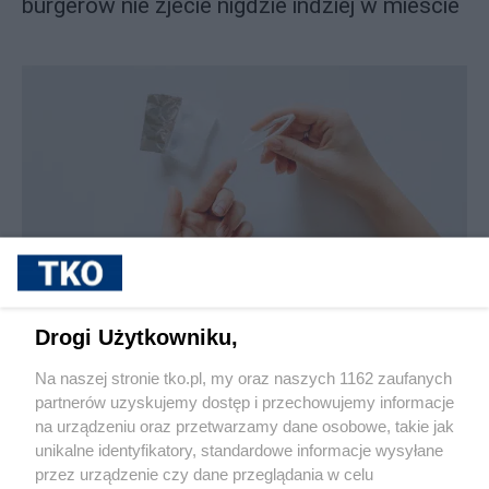
burgerów nie zjecie nigdzie indziej w mieście
sponsorowane
Jak rozpoznać, że soczewki kontaktowe są
Drogi Użytkowniku,
źle dobrane
Na naszej stronie tko.pl, my oraz naszych 1162 zaufanych
partnerów uzyskujemy dostęp i przechowujemy informacje
Pokaż więcej
na urządzeniu oraz przetwarzamy dane osobowe, takie jak
unikalne identyfikatory, standardowe informacje wysyłane
przez urządzenie czy dane przeglądania w celu