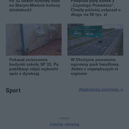
Po 32 latach kultowy klub
Podpisał parę kartek z
na Starym Mieście kończy
„Czystego Powietrza”.
działalność
Chwilę później usłyszał o
długu na 50 tys. zł
Pokazał zniszczone
W Olsztynie powstanie
budynki szkoły SP 33. Po
ogromny park handlowy.
publikacji zdjęć wybuchł
Jeden z największych w
spór z dyrekcją
regionie
Sport
Wiadomości sportowe →
reklama
Zamów reklamę