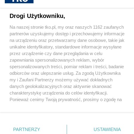
sponsorowane
Jak rozpoznać, że soczewki kontaktowe są
Drogi Użytkowniku,
źle dobrane
Na naszej stronie tko.pl, my oraz naszych 1162 zaufanych
partnerów uzyskujemy dostęp i przechowujemy informacje
Pokaż więcej
na urządzeniu oraz przetwarzamy dane osobowe, takie jak
unikalne identyfikatory, standardowe informacje wysyłane
przez urządzenie czy dane przeglądania w celu
zapewniania spersonalizowanych reklam, wybór
spersonalizowanych treści, pomiar reklam i treści, badanie
odbiorców oraz ulepszanie usług. Za zgodą Użytkownika
my i Zaufani Partnerzy możemy używać dokładnych
danych geolokalizacyjnych oraz aktywnie skanować
charakterystykę urządzenia do celów identyfikacji.
Reklama
Tematy
Archiwum artykułów
Ponieważ cenimy Twoją prywatność, prosimy o zgodę na
korzystanie z tych technologii poprzez kliknięcie
Archiwum wydania
Polityka Prywatności
Regulamin
„Akceptuję”. Zgoda jest dobrowolna i zawsze możesz ją
zmienić/wycofać klikając przycisk ustawień prywatności
O redakcji
Kontakt
znajdujący się w lewym dolnym rogu strony
. Niektóre
PARTNERZY
USTAWIENIA
rodzaje przetwarzania danych nie wymagają zgody