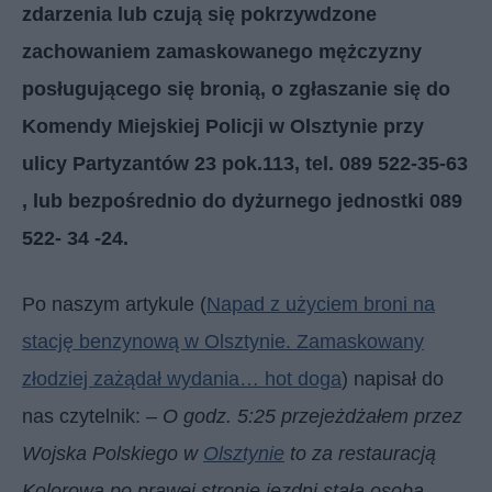
zdarzenia lub czują się pokrzywdzone
zachowaniem zamaskowanego mężczyzny
posługującego się bronią, o zgłaszanie się do
Komendy Miejskiej Policji w Olsztynie przy
ulicy Partyzantów 23 pok.113, tel. 089 522-35-63
, lub bezpośrednio do dyżurnego jednostki 089
522- 34 -24.
Po naszym artykule (
Napad z użyciem broni na
stację benzynową w Olsztynie. Zamaskowany
złodziej zażądał wydania… hot doga
) napisał do
nas czytelnik: –
O godz. 5:25 przejeżdżałem przez
Wojska Polskiego w
Olsztynie
to za restauracją
Kolorową po prawej stronie jezdni stała osoba