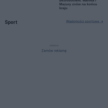
bezrobociem. Warmia i
Mazury znów na końcu
kraju
Sport
Wiadomości sportowe →
reklama
Zamów reklamę