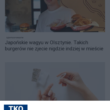
sponsorowane
Japońskie wagyu w Olsztynie. Takich
burgerów nie zjecie nigdzie indziej w mieście