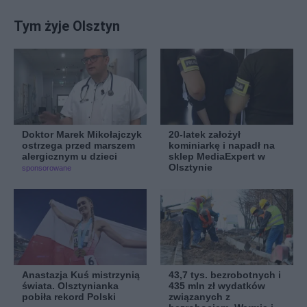
Tym żyje Olsztyn
Doktor Marek Mikołajczyk
20-latek założył
ostrzega przed marszem
kominiarkę i napadł na
alergicznym u dzieci
sklep MediaExpert w
Olsztynie
sponsorowane
Anastazja Kuś mistrzynią
43,7 tys. bezrobotnych i
świata. Olsztynianka
435 mln zł wydatków
pobiła rekord Polski
związanych z