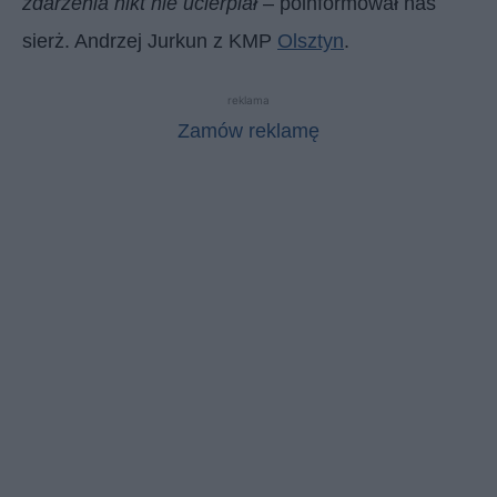
zdarzenia nikt nie ucierpiał
– poinformował nas
sierż. Andrzej Jurkun z KMP
Olsztyn
.
reklama
Zamów reklamę