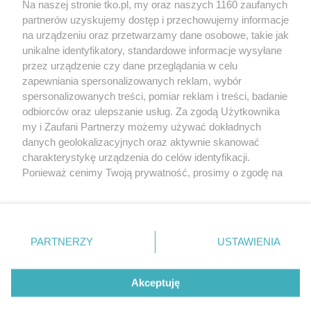
Na naszej stronie tko.pl, my oraz naszych 1160 zaufanych
partnerów uzyskujemy dostęp i przechowujemy informacje
Pokaż więcej
na urządzeniu oraz przetwarzamy dane osobowe, takie jak
unikalne identyfikatory, standardowe informacje wysyłane
przez urządzenie czy dane przeglądania w celu
zapewniania spersonalizowanych reklam, wybór
spersonalizowanych treści, pomiar reklam i treści, badanie
odbiorców oraz ulepszanie usług. Za zgodą Użytkownika
my i Zaufani Partnerzy możemy używać dokładnych
danych geolokalizacyjnych oraz aktywnie skanować
charakterystykę urządzenia do celów identyfikacji.
Reklama
Tematy
Archiwum artykułów
Ponieważ cenimy Twoją prywatność, prosimy o zgodę na
korzystanie z tych technologii poprzez kliknięcie
Archiwum wydania
Polityka Prywatności
Regulamin
„Akceptuję”. Zgoda jest dobrowolna i zawsze możesz ją
zmienić/wycofać klikając przycisk ustawień prywatności
O redakcji
Kontakt
znajdujący się w lewym dolnym rogu strony
. Niektóre
PARTNERZY
USTAWIENIA
rodzaje przetwarzania danych nie wymagają zgody
użytkownika, ale masz prawo sprzeciwić się takiemu
Strona korzysta z plików cookies w celu realizacji usług. Pozostając na niej,
przetwarzaniu. Preferencje będą miały zastosowania tylko
Akceptuję
wyrażasz zgodę na ich wykorzystanie. Więcej informacji w polityce
prywatności.
na tej witrynie.