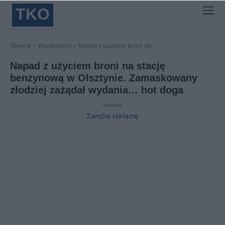
TKO
Główna
Wiadomości
Napad z użyciem broni na...
Napad z użyciem broni na stację
benzynową w Olsztynie. Zamaskowany
złodziej zażądał wydania… hot doga
reklama
Zamów reklamę