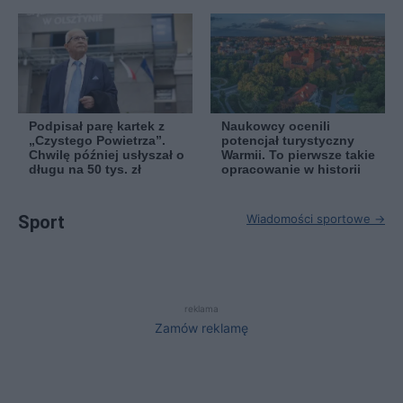
Podpisał parę kartek z
Naukowcy ocenili
„Czystego Powietrza”.
potencjał turystyczny
Chwilę później usłyszał o
Warmii. To pierwsze takie
długu na 50 tys. zł
opracowanie w historii
Sport
Wiadomości sportowe →
reklama
Zamów reklamę