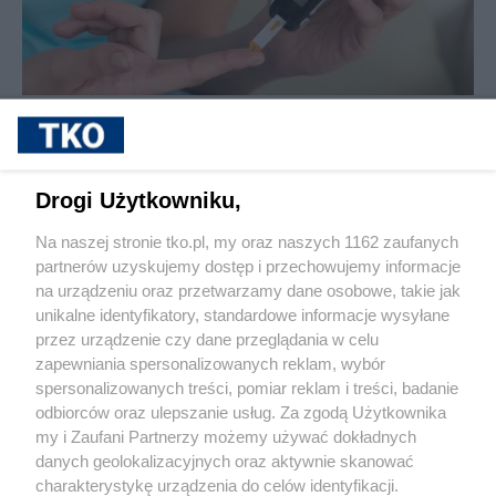
sponsorowane
Cukrzyca – cicha epidemia, która
przyspiesza. Nowe wyzwania, nowe
możliwości leczenia i rosnąca rola
Drogi Użytkowniku,
profilaktyki
Na naszej stronie tko.pl, my oraz naszych 1162 zaufanych
partnerów uzyskujemy dostęp i przechowujemy informacje
Pokaż więcej
na urządzeniu oraz przetwarzamy dane osobowe, takie jak
unikalne identyfikatory, standardowe informacje wysyłane
przez urządzenie czy dane przeglądania w celu
zapewniania spersonalizowanych reklam, wybór
spersonalizowanych treści, pomiar reklam i treści, badanie
odbiorców oraz ulepszanie usług. Za zgodą Użytkownika
my i Zaufani Partnerzy możemy używać dokładnych
danych geolokalizacyjnych oraz aktywnie skanować
charakterystykę urządzenia do celów identyfikacji.