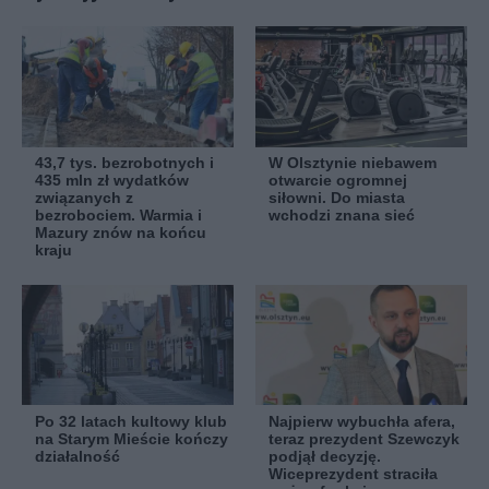
43,7 tys. bezrobotnych i
W Olsztynie niebawem
435 mln zł wydatków
otwarcie ogromnej
związanych z
siłowni. Do miasta
bezrobociem. Warmia i
wchodzi znana sieć
Mazury znów na końcu
kraju
Po 32 latach kultowy klub
Najpierw wybuchła afera,
na Starym Mieście kończy
teraz prezydent Szewczyk
działalność
podjął decyzję.
Wiceprezydent straciła