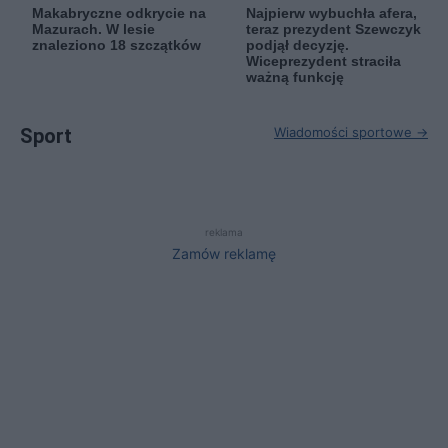
Makabryczne odkrycie na
Najpierw wybuchła afera,
Mazurach. W lesie
teraz prezydent Szewczyk
znaleziono 18 szczątków
podjął decyzję.
Wiceprezydent straciła
ważną funkcję
Sport
Wiadomości sportowe →
reklama
Zamów reklamę