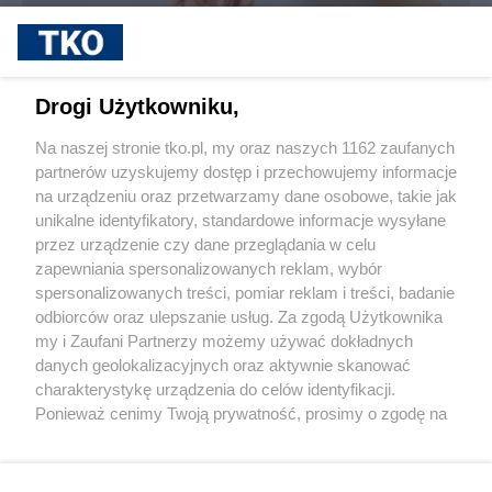
sponsorowane
Jak rozpoznać, że soczewki kontaktowe są
Drogi Użytkowniku,
źle dobrane
Na naszej stronie tko.pl, my oraz naszych 1162 zaufanych
partnerów uzyskujemy dostęp i przechowujemy informacje
Pokaż więcej
na urządzeniu oraz przetwarzamy dane osobowe, takie jak
unikalne identyfikatory, standardowe informacje wysyłane
przez urządzenie czy dane przeglądania w celu
zapewniania spersonalizowanych reklam, wybór
spersonalizowanych treści, pomiar reklam i treści, badanie
odbiorców oraz ulepszanie usług. Za zgodą Użytkownika
my i Zaufani Partnerzy możemy używać dokładnych
danych geolokalizacyjnych oraz aktywnie skanować
charakterystykę urządzenia do celów identyfikacji.
Reklama
Tematy
Archiwum artykułów
Ponieważ cenimy Twoją prywatność, prosimy o zgodę na
korzystanie z tych technologii poprzez kliknięcie
Archiwum wydania
Polityka Prywatności
Regulamin
„Akceptuję”. Zgoda jest dobrowolna i zawsze możesz ją
zmienić/wycofać klikając przycisk ustawień prywatności