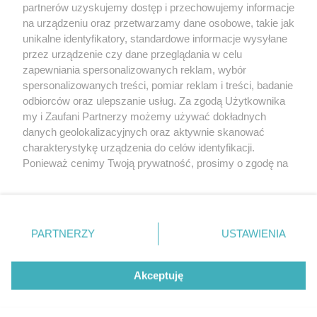
partnerów uzyskujemy dostęp i przechowujemy informacje
Pokaż więcej
na urządzeniu oraz przetwarzamy dane osobowe, takie jak
unikalne identyfikatory, standardowe informacje wysyłane
przez urządzenie czy dane przeglądania w celu
zapewniania spersonalizowanych reklam, wybór
spersonalizowanych treści, pomiar reklam i treści, badanie
odbiorców oraz ulepszanie usług. Za zgodą Użytkownika
my i Zaufani Partnerzy możemy używać dokładnych
danych geolokalizacyjnych oraz aktywnie skanować
charakterystykę urządzenia do celów identyfikacji.
Reklama
Tematy
Archiwum artykułów
Ponieważ cenimy Twoją prywatność, prosimy o zgodę na
korzystanie z tych technologii poprzez kliknięcie
Archiwum wydania
Polityka Prywatności
Regulamin
„Akceptuję”. Zgoda jest dobrowolna i zawsze możesz ją
zmienić/wycofać klikając przycisk ustawień prywatności
O redakcji
Kontakt
znajdujący się w lewym dolnym rogu strony
. Niektóre
PARTNERZY
USTAWIENIA
rodzaje przetwarzania danych nie wymagają zgody
użytkownika, ale masz prawo sprzeciwić się takiemu
Strona korzysta z plików cookies w celu realizacji usług. Pozostając na niej,
przetwarzaniu. Preferencje będą miały zastosowania tylko
Akceptuję
wyrażasz zgodę na ich wykorzystanie. Więcej informacji w polityce
prywatności.
na tej witrynie.
Zapoznaj się z poniższymi informacjami, abyś mógł