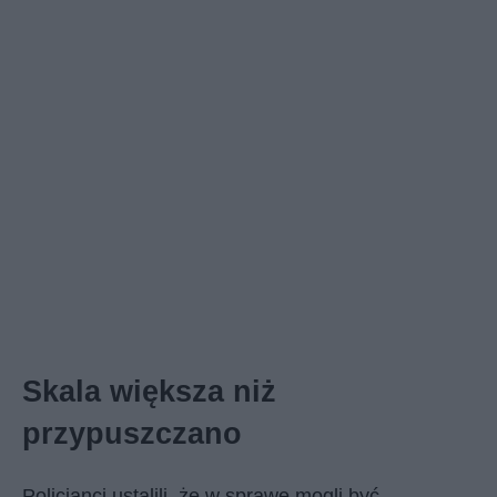
Skala większa niż
przypuszczano
Policjanci ustalili, że w sprawę mogli być