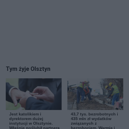
Tym żyje Olsztyn
Jest katolikiem i
43,7 tys. bezrobotnych i
dyrektorem dużej
435 mln zł wydatków
instytucji w Olsztynie.
związanych z
Właśnie poślubił partnera
bezrobociem. Warmia i