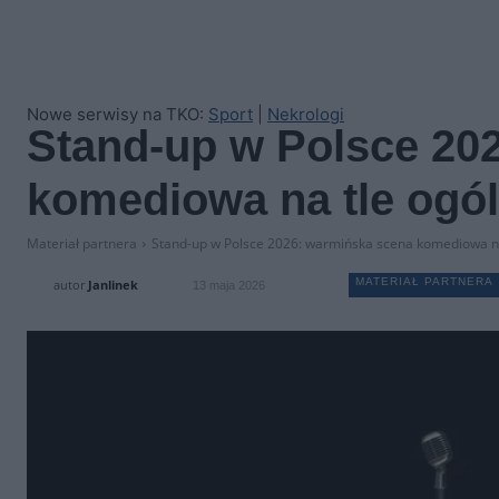
Nowe serwisy na TKO:
Sport
|
Nekrologi
Stand-up w Polsce 20
komediowa na tle og
Materiał partnera
Stand-up w Polsce 2026: warmińska scena komediowa n
MATERIAŁ PARTNERA
autor
Janlinek
13 maja 2026