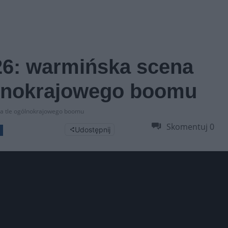
26: warmińska scena
ólnokrajowego boomu
a tle ogólnokrajowego boomu
Skomentuj
0
Udostępnij