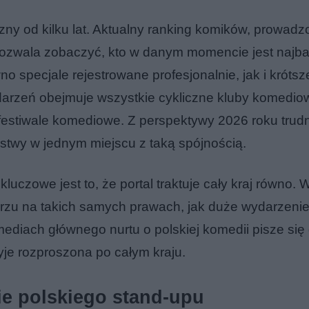
ny od kilku lat. Aktualny ranking komików, prowadz
i, pozwala zobaczyć, kto w danym momencie jest najba
 specjale rejestrowane profesjonalnie, jak i krótsz
arzeń obejmuje wszystkie cykliczne kluby komedio
 festiwale komediowe. Z perspektywy 2026 roku trud
warstwy w jednym miejscu z taką spójnością.
luczowe jest to, że portal traktuje cały kraj równo. 
rzu na takich samych prawach, jak duże wydarzenie
ediach głównego nurtu o polskiej komedii pisze się
yje rozproszona po całym kraju.
ie polskiego stand-upu