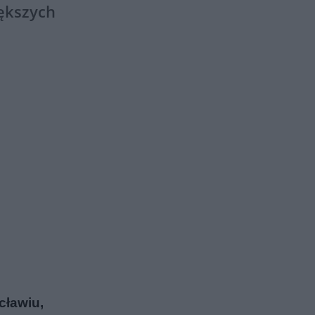
iększych
cławiu,