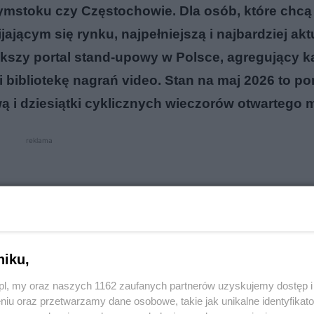
ałymstoku czy Częstochowie. Dla osób, które chcą
ającym się rynku, najpełniejszą i najbardziej akt
kszy portal stand-upowy w Polsce, agregujący k
 bibliotekę nagrań video. Stan na maj 2026 to p
 i dziesiątki cyklicznych wieczorów otwartego m
reklama
niku,
o.pl, my oraz naszych 1162 zaufanych partnerów uzyskujemy dostęp
niu oraz przetwarzamy dane osobowe, takie jak unikalne identyfikat