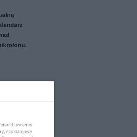
ualną
alendarz
onad
ikrofonu.
 i przechowujemy
ory, standardowe