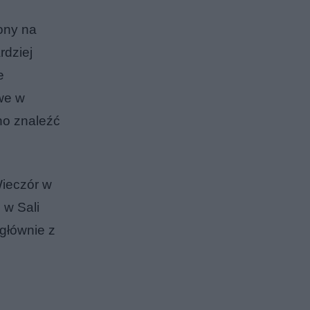
ony na
rdziej
e
we w
no znaleźć
Wieczór w
 w Sali
 głównie z