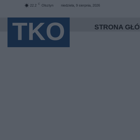
C
22.2
Olsztyn
niedziela, 9 sierpnia, 2026
TKO
STRONA GŁ