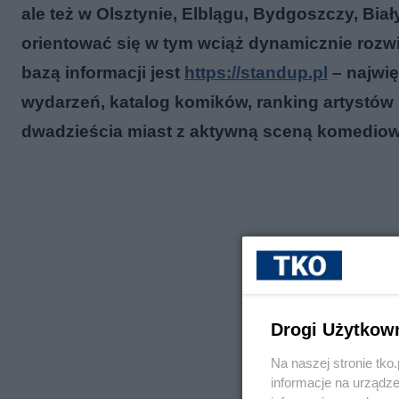
ale też w Olsztynie, Elblągu, Bydgoszczy, Bi
orientować się w tym wciąż dynamicznie rozwij
bazą informacji jest
https://standup.pl
– najwię
wydarzeń, katalog komików, ranking artystów i
dwadzieścia miast z aktywną sceną komediową
Drogi Użytkow
Na naszej stronie tk
informacje na urządze