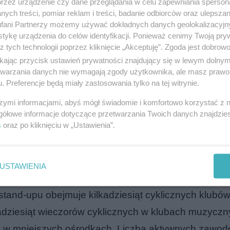
przez urządzenie czy dane przeglądania w celu zapewniania sperson
ych treści, pomiar reklam i treści, badanie odbiorców oraz ulepszan
fani Partnerzy możemy używać dokładnych danych geolokalizacyjn
tykę urządzenia do celów identyfikacji. Ponieważ cenimy Twoją pry
z tych technologii poprzez kliknięcie „Akceptuję”. Zgoda jest dobro
rspektywy mniejszego ośrodka regionalnego. Olsztyn 
ikając przycisk ustawień prywatności znajdujący się w lewym dolny
edł poza dotychczasowy podział na metropolię i prowi
etwarzania danych nie wymagają zgody użytkownika, ale masz prawo 
żdżał do dużego miasta dwa razy w roku, a żywej lok
. Preferencje będą miały zastosowania tylko na tej witrynie.
ynie odbywa się kilka stand-upowych wieczorów mies
szymi informacjami, abyś mógł świadomie i komfortowo korzystać z
gółowe informacje dotyczące przetwarzania Twoich danych znajdzi
jący traktują warmińską stolicę jako stały punkt na tr
s
oraz po kliknięciu w „Ustawienia”.
rynku.
ach: gdzie jesteśmy w sezonie 20
USTAWIENIA
tand-upu obejmuje kilkadziesiąt cyklicznych klubó
adziesiąt wieczorów cyklicznych w klubach muzyczn
ury w mniejszych ośrodkach. Liczba aktywnych zawo