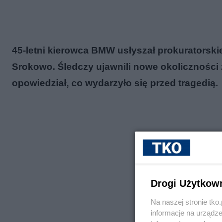
45-letni kierowca BMW usłyszał prokuratorski
Srokowo. Śledczy ujawnili nowe okoliczności
opowiedział, co wydarzyło się przed tragedią.
Drogi Użytkow
Na naszej stronie tk
informacje na urządze