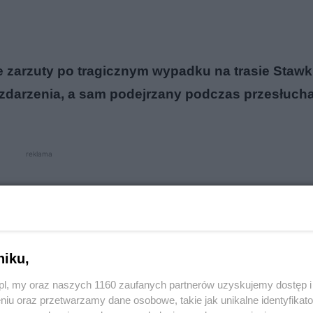
e zarzuty po tragicznym wypadku na trasie Stawk
 zdarzenia, a sam podejrzany podczas przesłuch
reklama
niku,
o.pl, my oraz naszych 1160 zaufanych partnerów uzyskujemy dostęp
niu oraz przetwarzamy dane osobowe, takie jak unikalne identyfikat