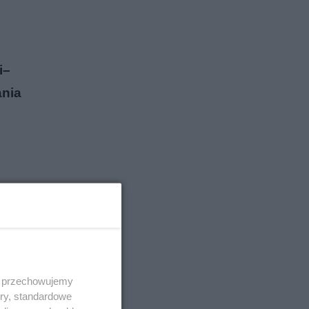
i–
ania
 i przechowujemy
ory, standardowe