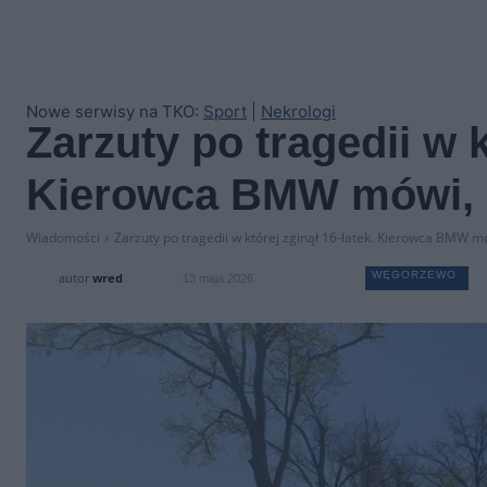
Nowe serwisy na TKO:
Sport
|
Nekrologi
Zarzuty po tragedii w k
Kierowca BMW mówi, c
Wiadomości
Zarzuty po tragedii w której zginął 16-latek. Kierowca BMW mów
WĘGORZEWO
autor
wred
13 maja 2026