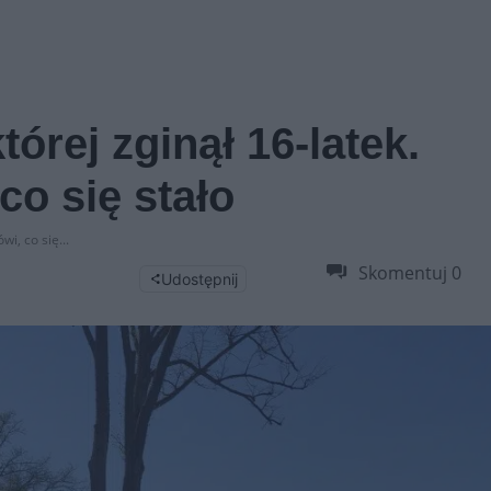
tórej zginął 16-latek.
o się stało
i, co się...
Skomentuj
0
Udostępnij