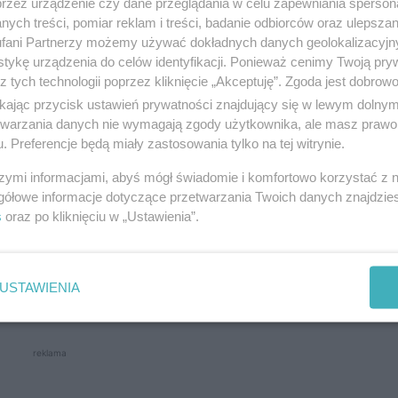
przez urządzenie czy dane przeglądania w celu zapewniania sperson
ych treści, pomiar reklam i treści, badanie odbiorców oraz ulepszan
fani Partnerzy możemy używać dokładnych danych geolokalizacyjn
tykę urządzenia do celów identyfikacji. Ponieważ cenimy Twoją pry
z tych technologii poprzez kliknięcie „Akceptuję”. Zgoda jest dobro
ikając przycisk ustawień prywatności znajdujący się w lewym dolny
uty
etwarzania danych nie wymagają zgody użytkownika, ale masz prawo 
. Preferencje będą miały zastosowania tylko na tej witrynie.
dstawił 45-letniemu Piotrowi Z. dwa zarzuty związa
szymi informacjami, abyś mógł świadomie i komfortowo korzystać z
oszło 1 maja na trasie Stawki–Srokowo.
gółowe informacje dotyczące przetwarzania Twoich danych znajdzi
s
oraz po kliknięciu w „Ustawienia”.
ego wypadku w stanie nietrzeźwości. Według ustal
oholu we krwi. Podczas wykonywania manewru wyprz
USTAWIENIA
ł z jezdni i uderzył w drzewo.
reklama