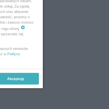
alizowanych reklam,
ie usług. Za zgodą
ych oraz aktywnie
watność, prosimy o
wolna i zawsze możesz
m rogu strony
.
sprzeciwić się
ne z
 naszych serwisów
esz w
Polityce
eń
edzania
Akceptuję