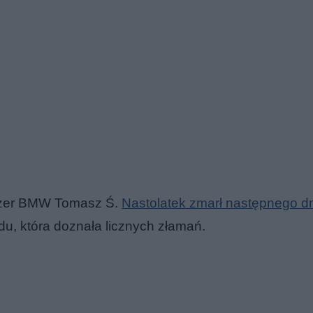
sażer BMW Tomasz Ś.
Nastolatek zmarł następnego d
du, która doznała licznych złamań.