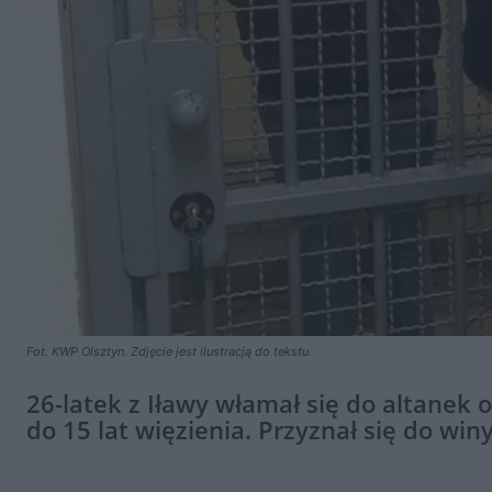
Fot. KWP Olsztyn. Zdjęcie jest ilustracją do tekstu.
26-latek z Iławy włamał się do altanek 
do 15 lat więzienia. Przyznał się do win