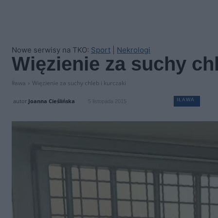
Nowe serwisy na TKO:
Sport
|
Nekrologi
Więzienie za suchy chl
Iława
Więzienie za suchy chleb i kurczaki
IŁAWA
autor
Joanna Cieślińska
5 listopada 2015