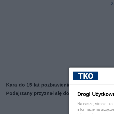
z
Kara do 15 lat pozbawienia wolności grozi 2
Podejrzany przyznał się do przedstawionych 
Drogi Użytkow
Na naszej stronie tk
informacje na urządze