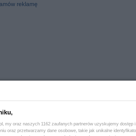
amów reklamę
6-latkowi, który włamał się do dwóch altanek o
zarzutów.
niku,
o.pl, my oraz naszych 1162 zaufanych partnerów uzyskujemy dostęp
reklama
niu oraz przetwarzamy dane osobowe, takie jak unikalne identyfikat