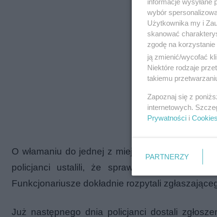
informacje wysyłane 
wybór spersonalizowan
Użytkownika my i Zau
skanować charakterys
zgodę na korzystanie 
ją zmienić/wycofać kl
Niektóre rodzaje prz
takiemu przetwarzaniu
Zapoznaj się z poniż
internetowych. Szcze
Prywatności
i
Cookie
O włamaniu do jednej z miejskich altanek został 
PARTNERZY
policjanci ustalili, że sprawca rozerwał siat
Funkcjonariusze dokładnie rozpytali zgłaszająceg
Już następnego dnia policjanci dostali zgłosz