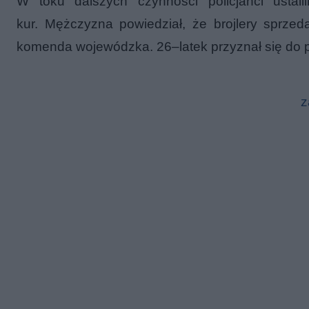
W toku dalszych czynności policjanci ustali
kur. Mężczyzna powiedział, że brojlery sprze
komenda wojewódzka. 26–latek przyznał się do 
z