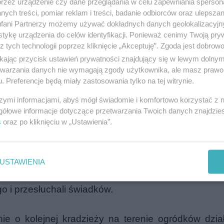
przez urządzenie czy dane przeglądania w celu zapewniania sperson
ych treści, pomiar reklam i treści, badanie odbiorców oraz ulepszan
fani Partnerzy możemy używać dokładnych danych geolokalizacyjn
tykę urządzenia do celów identyfikacji. Ponieważ cenimy Twoją pry
z tych technologii poprzez kliknięcie „Akceptuję”. Zgoda jest dobro
ikając przycisk ustawień prywatności znajdujący się w lewym dolny
etwarzania danych nie wymagają zgody użytkownika, ale masz prawo 
. Preferencje będą miały zastosowania tylko na tej witrynie.
szymi informacjami, abyś mógł świadomie i komfortowo korzystać z
gółowe informacje dotyczące przetwarzania Twoich danych znajdzi
s
oraz po kliknięciu w „Ustawienia”.
poinformowany oficer dyżurny iławskiej policji. Int
USTAWIENIA
kę i dostał się do wnętrza kurnika, skąd zabrał 
o i przesłuchali świadków.
enie o kolejnej kradzieży na terenie ogródków dzi