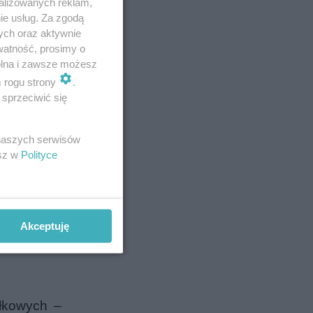
alizowanych reklam,
ie usług. Za zgodą
ych oraz aktywnie
watność, prosimy o
wolna i zawsze możesz
m rogu strony
.
sprzeciwić się
 naszych serwisów
esz w
Polityce
erweniujący
Akceptuję
trzy kury.
ałkowych –