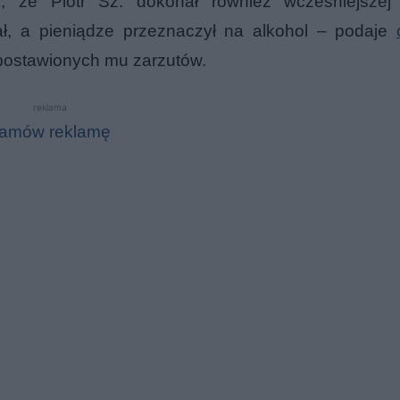
li, że Piotr Sz. dokonał również wcześniejszej
dał, a pieniądze przeznaczył na alkohol – podaje
postawionych mu zarzutów.
reklama
amów reklamę