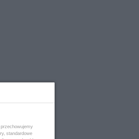
grodowych.
 i przechowujemy
ory, standardowe