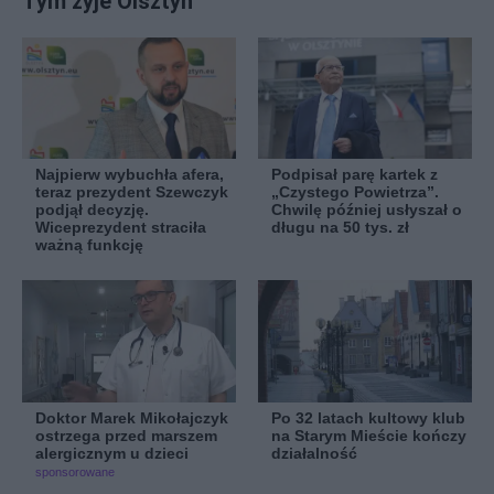
Tym żyje Olsztyn
Najpierw wybuchła afera,
Podpisał parę kartek z
teraz prezydent Szewczyk
„Czystego Powietrza”.
podjął decyzję.
Chwilę później usłyszał o
Wiceprezydent straciła
długu na 50 tys. zł
ważną funkcję
Doktor Marek Mikołajczyk
Po 32 latach kultowy klub
ostrzega przed marszem
na Starym Mieście kończy
alergicznym u dzieci
działalność
sponsorowane