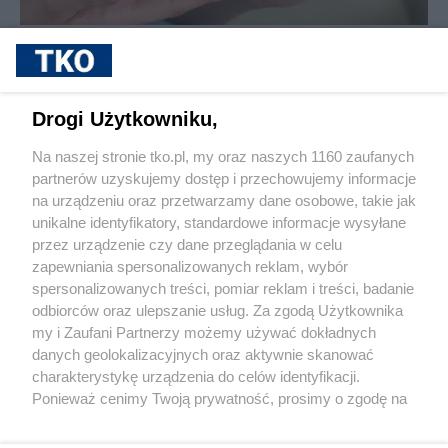
sponsorowane
Cukrzyca – cicha epidemia, która
przyspiesza. Nowe wyzwania, nowe
możliwości leczenia i rosnąca rola
Drogi Użytkowniku,
profilaktyki
Na naszej stronie tko.pl, my oraz naszych 1160 zaufanych
partnerów uzyskujemy dostęp i przechowujemy informacje
Pokaż więcej
na urządzeniu oraz przetwarzamy dane osobowe, takie jak
unikalne identyfikatory, standardowe informacje wysyłane
przez urządzenie czy dane przeglądania w celu
zapewniania spersonalizowanych reklam, wybór
spersonalizowanych treści, pomiar reklam i treści, badanie
odbiorców oraz ulepszanie usług. Za zgodą Użytkownika
my i Zaufani Partnerzy możemy używać dokładnych
danych geolokalizacyjnych oraz aktywnie skanować
charakterystykę urządzenia do celów identyfikacji.
Reklama
Tematy
Archiwum artykułów
Ponieważ cenimy Twoją prywatność, prosimy o zgodę na
korzystanie z tych technologii poprzez kliknięcie
Archiwum wydania
Polityka Prywatności
Regulamin
„Akceptuję”. Zgoda jest dobrowolna i zawsze możesz ją