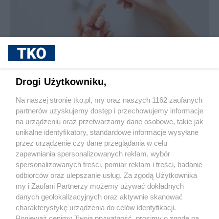
sponsorowane
Jak rozpoznać, że soczewki kontaktowe są
Drogi Użytkowniku,
źle dobrane
Na naszej stronie tko.pl, my oraz naszych 1162 zaufanych
partnerów uzyskujemy dostęp i przechowujemy informacje
Pokaż więcej
na urządzeniu oraz przetwarzamy dane osobowe, takie jak
unikalne identyfikatory, standardowe informacje wysyłane
przez urządzenie czy dane przeglądania w celu
zapewniania spersonalizowanych reklam, wybór
spersonalizowanych treści, pomiar reklam i treści, badanie
odbiorców oraz ulepszanie usług. Za zgodą Użytkownika
my i Zaufani Partnerzy możemy używać dokładnych
danych geolokalizacyjnych oraz aktywnie skanować
charakterystykę urządzenia do celów identyfikacji.
Reklama
Tematy
Archiwum artykułów
Ponieważ cenimy Twoją prywatność, prosimy o zgodę na