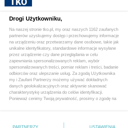
Cukrzyca – cicha epidemia, która
przyspiesza. Nowe wyzwania, nowe
możliwości leczenia i rosnąca rola
Drogi Użytkowniku,
profilaktyki
Na naszej stronie tko.pl, my oraz naszych 1162 zaufanych
partnerów uzyskujemy dostęp i przechowujemy informacje
Pokaż więcej
na urządzeniu oraz przetwarzamy dane osobowe, takie jak
unikalne identyfikatory, standardowe informacje wysyłane
przez urządzenie czy dane przeglądania w celu
zapewniania spersonalizowanych reklam, wybór
spersonalizowanych treści, pomiar reklam i treści, badanie
odbiorców oraz ulepszanie usług. Za zgodą Użytkownika
my i Zaufani Partnerzy możemy używać dokładnych
danych geolokalizacyjnych oraz aktywnie skanować
charakterystykę urządzenia do celów identyfikacji.
Reklama
Tematy
Archiwum artykułów
Ponieważ cenimy Twoją prywatność, prosimy o zgodę na
korzystanie z tych technologii poprzez kliknięcie
Archiwum wydania
Polityka Prywatności
Regulamin
„Akceptuję”. Zgoda jest dobrowolna i zawsze możesz ją
zmienić/wycofać klikając przycisk ustawień prywatności
O redakcji
Kontakt
znajdujący się w lewym dolnym rogu strony
. Niektóre
PARTNERZY
USTAWIENIA