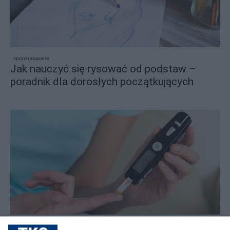
sponsorowane
Jak nauczyć się rysować od podstaw –
poradnik dla dorosłych początkujących
sponsorowane