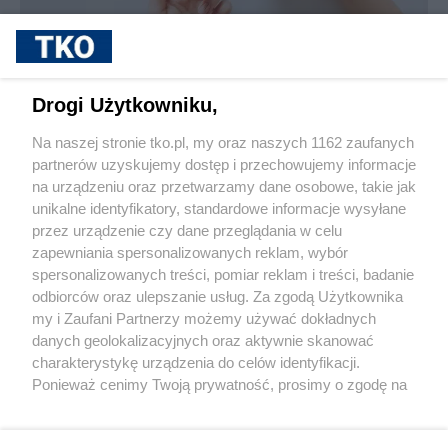
sponsorowane
Jak rozpoznać, że soczewki kontaktowe są
Drogi Użytkowniku,
źle dobrane
Na naszej stronie tko.pl, my oraz naszych 1162 zaufanych
partnerów uzyskujemy dostęp i przechowujemy informacje
Pokaż więcej
na urządzeniu oraz przetwarzamy dane osobowe, takie jak
unikalne identyfikatory, standardowe informacje wysyłane
przez urządzenie czy dane przeglądania w celu
zapewniania spersonalizowanych reklam, wybór
spersonalizowanych treści, pomiar reklam i treści, badanie
odbiorców oraz ulepszanie usług. Za zgodą Użytkownika
my i Zaufani Partnerzy możemy używać dokładnych
danych geolokalizacyjnych oraz aktywnie skanować
charakterystykę urządzenia do celów identyfikacji.
Reklama
Tematy
Archiwum artykułów
Ponieważ cenimy Twoją prywatność, prosimy o zgodę na
korzystanie z tych technologii poprzez kliknięcie
Archiwum wydania
Polityka Prywatności
Regulamin
„Akceptuję”. Zgoda jest dobrowolna i zawsze możesz ją