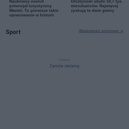
Naukowcy ocenili
Olsztynowi ubyło 10,7 tys.
potencjał turystyczny
mieszkańców. Najwięcej
Warmii. To pierwsze takie
zyskują te dwie gminy
opracowanie w historii
Sport
Wiadomości sportowe →
reklama
Zamów reklamę