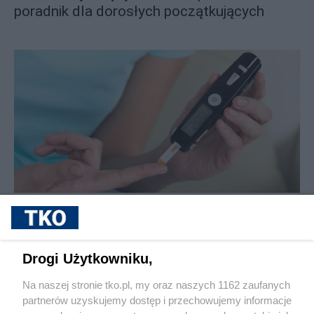
poradnik dla dorosłych początkujących
sponsorowane
Cukrzyca – cicha epidemia, która
przyspiesza. Nowe wyzwania, nowe
możliwości leczenia i rosnąca rola
Drogi Użytkowniku,
profilaktyki
Na naszej stronie tko.pl, my oraz naszych 1162 zaufanych
partnerów uzyskujemy dostęp i przechowujemy informacje
Pokaż więcej