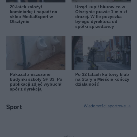
20-latek założył
Urząd kupił biurowiec w
kominiarkę i napadł na
Olsztynie prawie 1 mln zł
sklep MediaExpert w
drożej. W tle pożyczka
Olsztynie
byłego dyrektora od
spółki sprzedawcy
Pokazał zniszczone
Po 32 latach kultowy klub
budynki szkoły SP 33. Po
na Starym Mieście kończy
publikacji zdjęć wybuchł
działalność
spór z dyrekcją
Sport
Wiadomości sportowe →
reklama