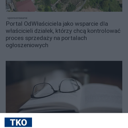
sponsorowane
Portal OdWłaściciela jako wsparcie dla
właścicieli działek, którzy chcą kontrolować
proces sprzedaży na portalach
ogłoszeniowych
sponsorowane