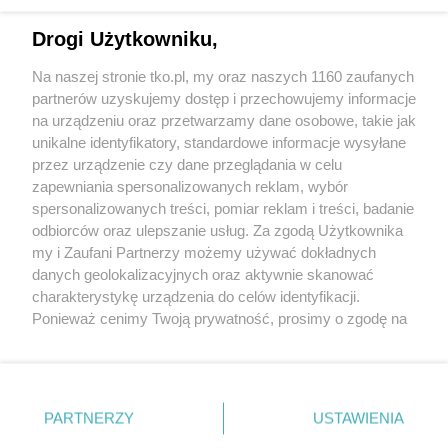
Dlaczego warto kupować okulary do
czytania hurtowo? Korzyści dla sklepów i
Drogi Użytkowniku,
salonów optycznych
Na naszej stronie tko.pl, my oraz naszych 1160 zaufanych
partnerów uzyskujemy dostęp i przechowujemy informacje
Pokaż więcej
na urządzeniu oraz przetwarzamy dane osobowe, takie jak
unikalne identyfikatory, standardowe informacje wysyłane
przez urządzenie czy dane przeglądania w celu
zapewniania spersonalizowanych reklam, wybór
spersonalizowanych treści, pomiar reklam i treści, badanie
odbiorców oraz ulepszanie usług. Za zgodą Użytkownika
my i Zaufani Partnerzy możemy używać dokładnych
danych geolokalizacyjnych oraz aktywnie skanować
charakterystykę urządzenia do celów identyfikacji.
Reklama
Tematy
Archiwum artykułów
Ponieważ cenimy Twoją prywatność, prosimy o zgodę na
korzystanie z tych technologii poprzez kliknięcie
Archiwum wydania
Polityka Prywatności
Regulamin
„Akceptuję”. Zgoda jest dobrowolna i zawsze możesz ją
zmienić/wycofać klikając przycisk ustawień prywatności
O redakcji
Kontakt
znajdujący się w lewym dolnym rogu strony
. Niektóre
PARTNERZY
USTAWIENIA
rodzaje przetwarzania danych nie wymagają zgody