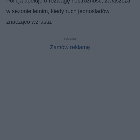
Policja apeluje o rozwagę i ostrożność, zwłaszcza
w sezonie letnim, kiedy ruch jednośladów
znacząco wzrasta.
reklama
Zamów reklamę