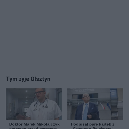
Tym żyje Olsztyn
Doktor Marek Mikołajczyk
Podpisał parę kartek z
ostrzega przed marszem
„Czystego Powietrza”.