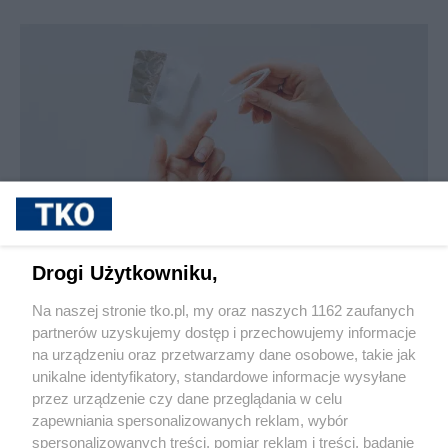
sponsorowane
Jak rozpoznać, że soczewki kontaktowe są
Drogi Użytkowniku,
źle dobrane
Na naszej stronie tko.pl, my oraz naszych 1162 zaufanych
partnerów uzyskujemy dostęp i przechowujemy informacje
Pokaż więcej
na urządzeniu oraz przetwarzamy dane osobowe, takie jak
unikalne identyfikatory, standardowe informacje wysyłane
przez urządzenie czy dane przeglądania w celu
zapewniania spersonalizowanych reklam, wybór
spersonalizowanych treści, pomiar reklam i treści, badanie