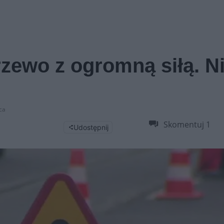
zewo z ogromną siłą. N
ca
Skomentuj
1
Udostępnij