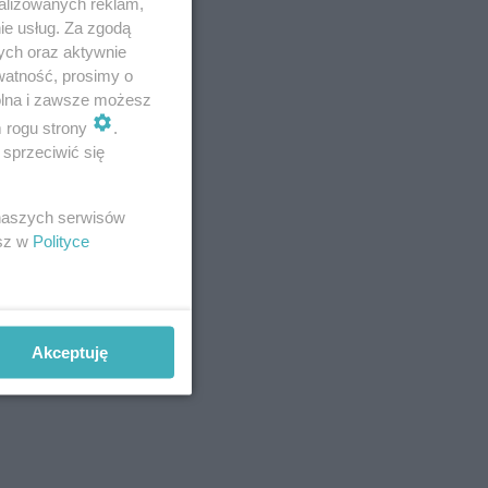
alizowanych reklam,
ie usług. Za zgodą
ych oraz aktywnie
watność, prosimy o
jest pod
wolna i zawsze możesz
m rogu strony
.
sprzeciwić się
 naszych serwisów
esz w
Polityce
Akceptuję