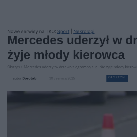
Nowe serwisy na TKO:
Sport
|
Nekrologi
Mercedes uderzył w dr
żyje młody kierowca
Olsztyn
Mercedes uderzył w drzewo z ogromną siłą. Nie żyje młody kierow
OLSZTYN
autor
Dorotab
30 czerwca 2025