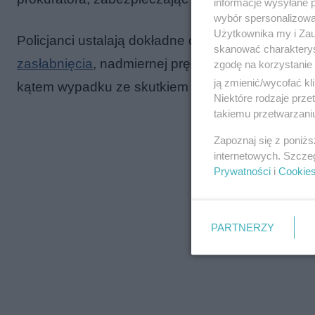
informacje wysyłane 
wybór spersonalizowan
Użytkownika my i Zau
Policjanci ustalają dokładne okoliczności wypadk
skanować charakterys
zasłabnięcia
, nadmiernej prędkości, nieuwagi cz
zgodę na korzystanie 
ją zmienić/wycofać kl
kątem wypadku ze skutkiem śmiertelnym.
Niektóre rodzaje prz
takiemu przetwarzaniu
Zapoznaj się z poniż
internetowych. Szcze
Prywatności
i
Cookie
PARTNERZY