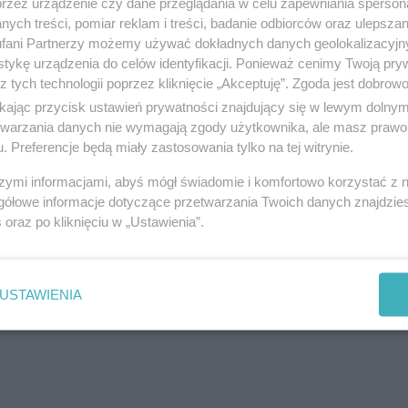
przez urządzenie czy dane przeglądania w celu zapewniania sperson
ych treści, pomiar reklam i treści, badanie odbiorców oraz ulepszan
fani Partnerzy możemy używać dokładnych danych geolokalizacyjn
u. Na tym etapie nie wyklucza się
żadnej z hipotez:
tykę urządzenia do celów identyfikacji. Ponieważ cenimy Twoją pry
y usterki technicznej pojazdu. Śledztwo prowadzone 
z tych technologii poprzez kliknięcie „Akceptuję”. Zgoda jest dobro
ikając przycisk ustawień prywatności znajdujący się w lewym dolny
etwarzania danych nie wymagają zgody użytkownika, ale masz prawo 
. Preferencje będą miały zastosowania tylko na tej witrynie.
reklama
szymi informacjami, abyś mógł świadomie i komfortowo korzystać z
gółowe informacje dotyczące przetwarzania Twoich danych znajdzi
s
oraz po kliknięciu w „Ustawienia”.
USTAWIENIA