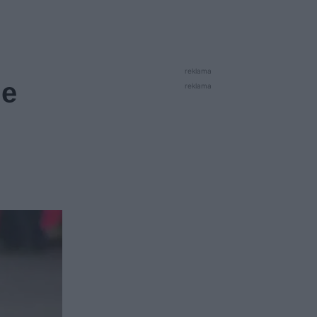
reklama
ie
reklama