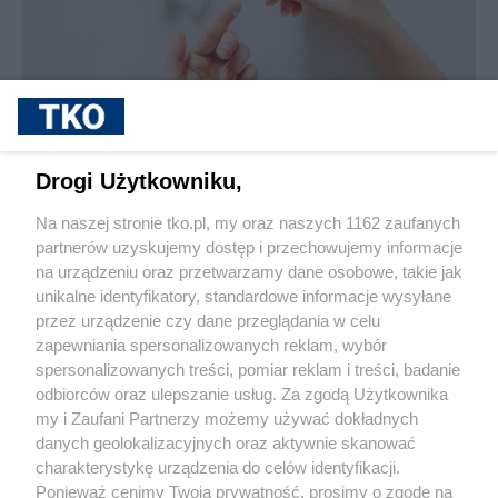
sponsorowane
Jak rozpoznać, że soczewki kontaktowe są
Drogi Użytkowniku,
źle dobrane
Na naszej stronie tko.pl, my oraz naszych 1162 zaufanych
partnerów uzyskujemy dostęp i przechowujemy informacje
Pokaż więcej
na urządzeniu oraz przetwarzamy dane osobowe, takie jak
unikalne identyfikatory, standardowe informacje wysyłane
przez urządzenie czy dane przeglądania w celu
zapewniania spersonalizowanych reklam, wybór
spersonalizowanych treści, pomiar reklam i treści, badanie
odbiorców oraz ulepszanie usług. Za zgodą Użytkownika
my i Zaufani Partnerzy możemy używać dokładnych
danych geolokalizacyjnych oraz aktywnie skanować
charakterystykę urządzenia do celów identyfikacji.
Reklama
Tematy
Archiwum artykułów
Ponieważ cenimy Twoją prywatność, prosimy o zgodę na