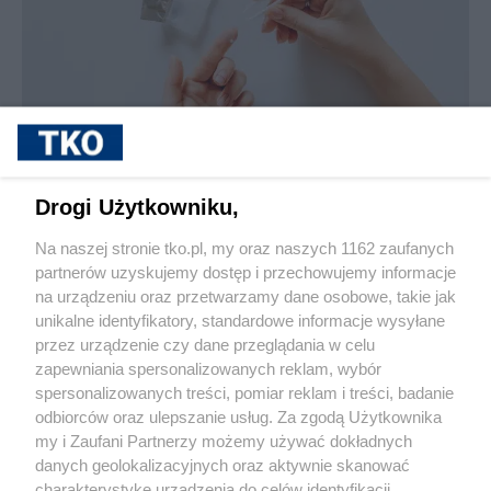
sponsorowane
Jak rozpoznać, że soczewki kontaktowe są
Drogi Użytkowniku,
źle dobrane
Na naszej stronie tko.pl, my oraz naszych 1162 zaufanych
partnerów uzyskujemy dostęp i przechowujemy informacje
Pokaż więcej
na urządzeniu oraz przetwarzamy dane osobowe, takie jak
unikalne identyfikatory, standardowe informacje wysyłane
przez urządzenie czy dane przeglądania w celu
zapewniania spersonalizowanych reklam, wybór
spersonalizowanych treści, pomiar reklam i treści, badanie
odbiorców oraz ulepszanie usług. Za zgodą Użytkownika
my i Zaufani Partnerzy możemy używać dokładnych
danych geolokalizacyjnych oraz aktywnie skanować
charakterystykę urządzenia do celów identyfikacji.