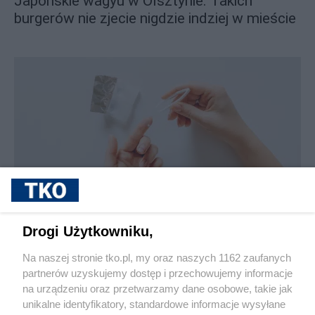
Japońskie wagyu w Olsztynie. Takich
burgerów nie zjecie nigdzie indziej w mieście
sponsorowane
Jak rozpoznać, że soczewki kontaktowe są
Drogi Użytkowniku,
źle dobrane
Na naszej stronie tko.pl, my oraz naszych 1162 zaufanych
partnerów uzyskujemy dostęp i przechowujemy informacje
Pokaż więcej
na urządzeniu oraz przetwarzamy dane osobowe, takie jak
unikalne identyfikatory, standardowe informacje wysyłane