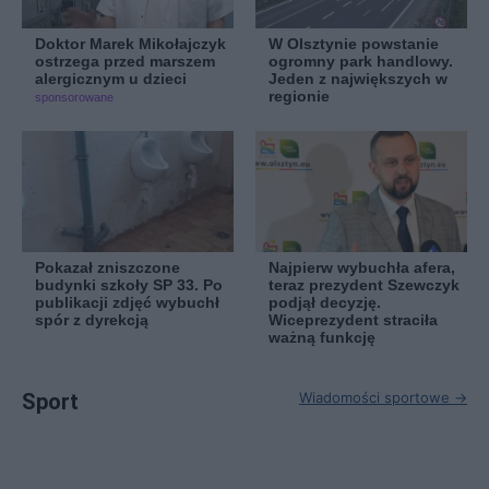
Doktor Marek Mikołajczyk
W Olsztynie powstanie
ostrzega przed marszem
ogromny park handlowy.
alergicznym u dzieci
Jeden z największych w
regionie
sponsorowane
Pokazał zniszczone
Najpierw wybuchła afera,
budynki szkoły SP 33. Po
teraz prezydent Szewczyk
publikacji zdjęć wybuchł
podjął decyzję.
spór z dyrekcją
Wiceprezydent straciła
ważną funkcję
Sport
Wiadomości sportowe →