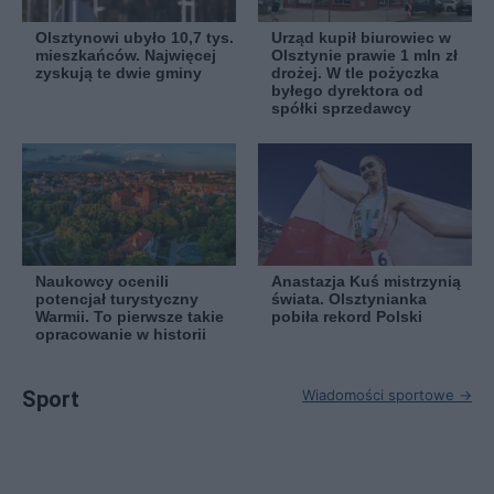
Olsztynowi ubyło 10,7 tys.
Urząd kupił biurowiec w
mieszkańców. Najwięcej
Olsztynie prawie 1 mln zł
zyskują te dwie gminy
drożej. W tle pożyczka
byłego dyrektora od
spółki sprzedawcy
Naukowcy ocenili
Anastazja Kuś mistrzynią
potencjał turystyczny
świata. Olsztynianka
Warmii. To pierwsze takie
pobiła rekord Polski
opracowanie w historii
Sport
Wiadomości sportowe →