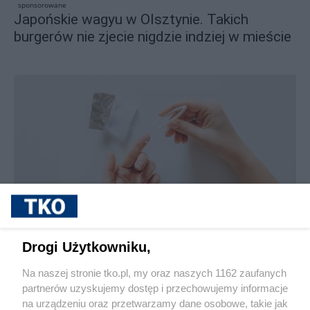
sponsorowane
Japońskie wagyu w Olsztynie. Takich
burgerów nie zjecie nigdzie indziej w mieście
sponsorowane
Jak rozpoznać, że soczewki kontaktowe są
Drogi Użytkowniku,
źle dobrane
Na naszej stronie tko.pl, my oraz naszych 1162 zaufanych
partnerów uzyskujemy dostęp i przechowujemy informacje
Pokaż więcej
na urządzeniu oraz przetwarzamy dane osobowe, takie jak