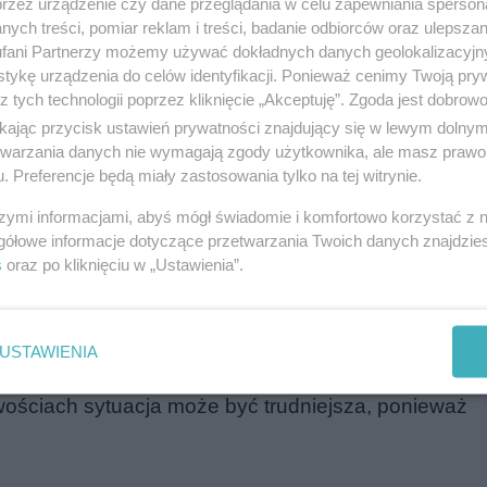
przez urządzenie czy dane przeglądania w celu zapewniania sperson
ych treści, pomiar reklam i treści, badanie odbiorców oraz ulepszan
dnikach
fani Partnerzy możemy używać dokładnych danych geolokalizacyjn
tykę urządzenia do celów identyfikacji. Ponieważ cenimy Twoją pry
z tych technologii poprzez kliknięcie „Akceptuję”. Zgoda jest dobro
opady śniegu przez większość dnia. Temperatura w
ikając przycisk ustawień prywatności znajdujący się w lewym dolny
do -1°C. Śnieg może pokryć ulice i chodniki, co sp
etwarzania danych nie wymagają zgody użytkownika, ale masz prawo 
. Preferencje będą miały zastosowania tylko na tej witrynie.
 Służby miejskie są w gotowości, aby odśnieżać gł
szymi informacjami, abyś mógł świadomie i komfortowo korzystać z
eniem mogą spodziewać się utrudnień.
gółowe informacje dotyczące przetwarzania Twoich danych znajdzi
s
oraz po kliknięciu w „Ustawienia”.
ie
e Warmii i Mazur. W miastach takich jak Elbląg, Eł
USTAWIENIA
 a lokalne drogi mogą być szczególnie śliskie w god
ościach sytuacja może być trudniejsza, ponieważ