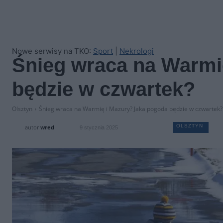
Nowe serwisy na TKO:
Sport
|
Nekrologi
Śnieg wraca na Warmi
będzie w czwartek?
Olsztyn
Śnieg wraca na Warmię i Mazury? Jaka pogoda będzie w czwartek?
OLSZTYN
autor
wred
9 stycznia 2025