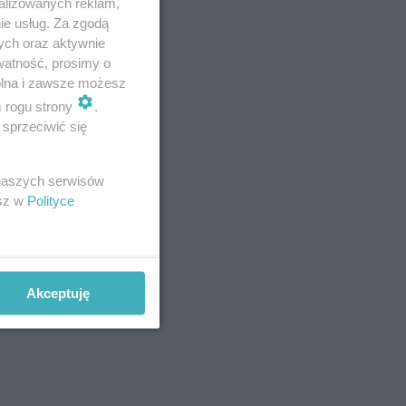
alizowanych reklam,
ie usług. Za zgodą
ych oraz aktywnie
watność, prosimy o
wolna i zawsze możesz
 ciągu
m rogu strony
.
rawi, że
sprzeciwić się
ówne
 naszych serwisów
esz w
Polityce
k czy
Akceptuję
zinach