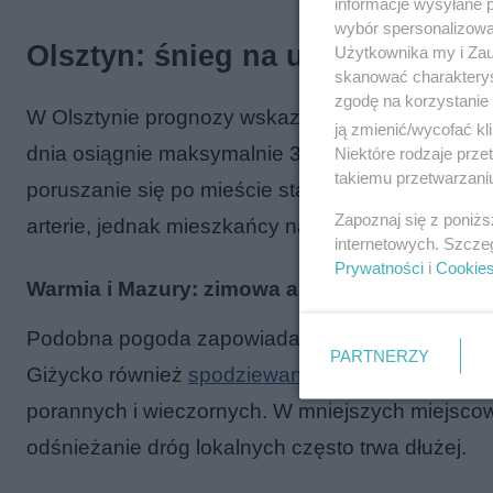
informacje wysyłane 
wybór spersonalizowan
Olsztyn: śnieg na ulicach i cho
Użytkownika my i Zau
skanować charakterys
zgodę na korzystanie 
W Olsztynie prognozy wskazują na umiarkowane 
ją zmienić/wycofać kl
dnia osiągnie maksymalnie 3°C, a w nocy spadnie 
Niektóre rodzaje prz
takiemu przetwarzaniu
poruszanie się po mieście stanie się wyzwaniem.
Zapoznaj się z poniż
arterie, jednak mieszkańcy nauczeni doświadcz
internetowych. Szcze
Prywatności
i
Cookie
Warmia i Mazury: zimowa aura w całym region
Podobna pogoda zapowiadana jest w całym regioni
PARTNERZY
Giżycko również
spodziewane są opady śniegu
,
porannych i wieczornych. W mniejszych miejscow
odśnieżanie dróg lokalnych często trwa dłużej.