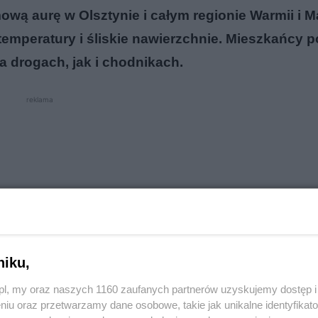
mową aurę w Olsztynie i całym regionie Warmii i M
emperatury i śliskie nawierzchnie. Mieszkańcy p
 drogach, jak i chodnikach.
reklama
niku,
o.pl, my oraz naszych 1160 zaufanych partnerów uzyskujemy dostęp
niu oraz przetwarzamy dane osobowe, takie jak unikalne identyfikat