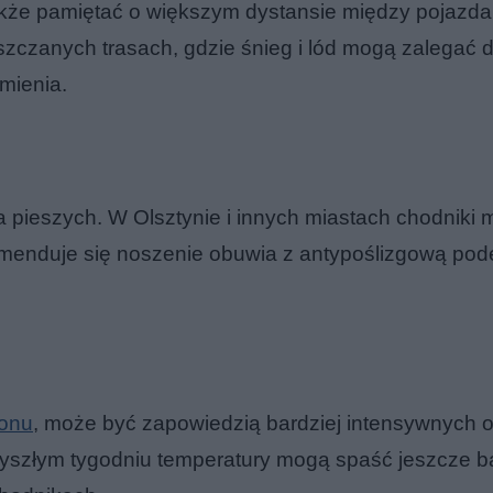
kże pamiętać o większym dystansie między pojazda
zczanych trasach, gdzie śnieg i lód mogą zalegać d
mienia.
a pieszych. W Olsztynie i innych miastach chodniki
omenduje się noszenie obuwia z antypoślizgową po
ionu
, może być zapowiedzią bardziej intensywnych
zyszłym tygodniu temperatury mogą spaść jeszcze ba