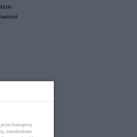
azur.
owinni
 i przechowujemy
ory, standardowe