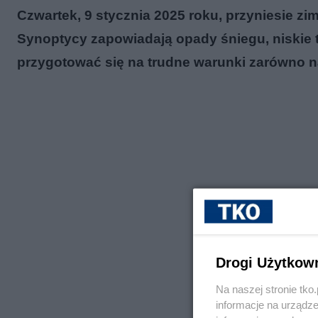
Czwartek, 9 stycznia 2025 roku, przyniesie zi
Synoptycy zapowiadają opady śniegu, niskie t
przygotować się na trudne warunki zarówno na
Drogi Użytkow
Na naszej stronie tk
informacje na urządze