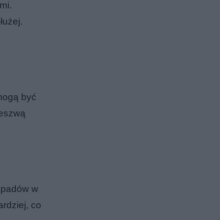
mi.
łużej.
 mogą być
deszwą
 opadów w
rdziej, co