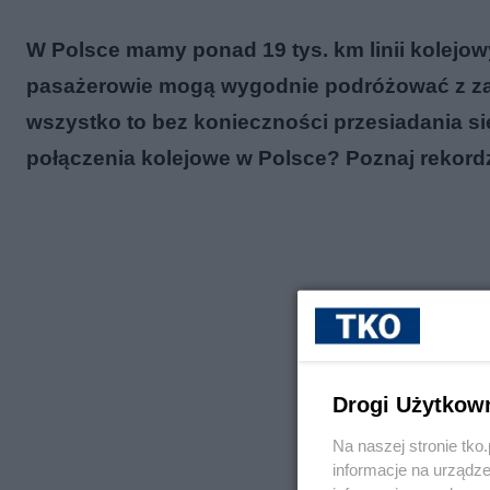
W Polsce mamy ponad 19 tys. km linii kolejo
pasażerowie mogą wygodnie podróżować z zac
wszystko to bez konieczności przesiadania się
połączenia kolejowe w Polsce? Poznaj rekord
Drogi Użytkow
Na naszej stronie tk
informacje na urządze