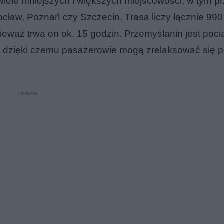
wiele mniejszych i większych miejscowości, w tym p
ocław, Poznań czy Szczecin. Trasa liczy łącznie 990
ieważ trwa on ok. 15 godzin. Przemyślanin jest poc
e, dzięki czemu pasażerowie mogą zrelaksować się 
reklama