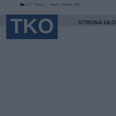
C
21.7
Olsztyn
piątek, 7 sierpnia, 2026
TKO
STRONA GŁ