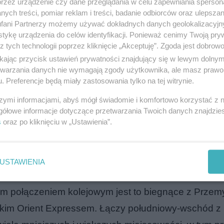
przez urządzenie czy dane przeglądania w celu zapewniania sperson
ych treści, pomiar reklam i treści, badanie odbiorców oraz ulepszan
fani Partnerzy możemy używać dokładnych danych geolokalizacyjn
tykę urządzenia do celów identyfikacji. Ponieważ cenimy Twoją pry
z tych technologii poprzez kliknięcie „Akceptuję”. Zgoda jest dobro
liczy 998 km
ikając przycisk ustawień prywatności znajdujący się w lewym dolny
etwarzania danych nie wymagają zgody użytkownika, ale masz prawo 
. Preferencje będą miały zastosowania tylko na tej witrynie.
ołączeń kolejowych zajmuje pociąg
IC Artus
, który st
kim, a następnie przejeżdża cały kraj, m.in. przez
szymi informacjami, abyś mógł świadomie i komfortowo korzystać z
gółowe informacje dotyczące przetwarzania Twoich danych znajdzi
dańsk, Sopot, by zakończyć trasę na stacji Gdynia
s
oraz po kliknięciu w „Ustawienia”.
ejechanie tak długiego odcinka trwa prawie 12 godz
m
USTAWIENIA
ym połączeniem kolejowym jest to biegnące z Przem
skim Orient Expressem. Łączy południowy-wschód z