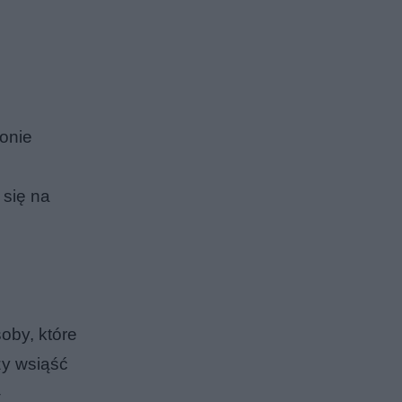
ronie
 się na
oby, które
zy wsiąść
–