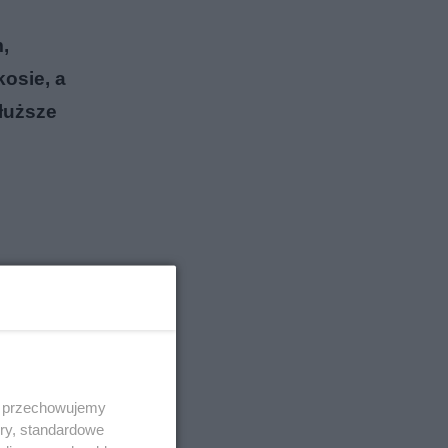
,
osie, a
dłuższe
 i przechowujemy
ory, standardowe