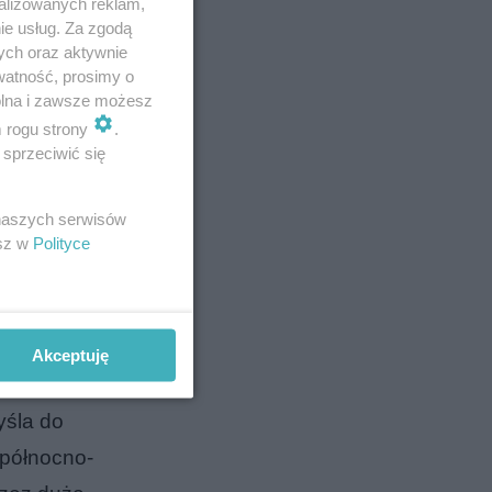
alizowanych reklam,
ie usług. Za zgodą
ych oraz aktywnie
watność, prosimy o
wolna i zawsze możesz
m rogu strony
.
sprzeciwić się
artuje na
 Rzeszów,
 naszych serwisów
esz w
Polityce
 Główna w
in.
Akceptuję
yśla do
 północno-