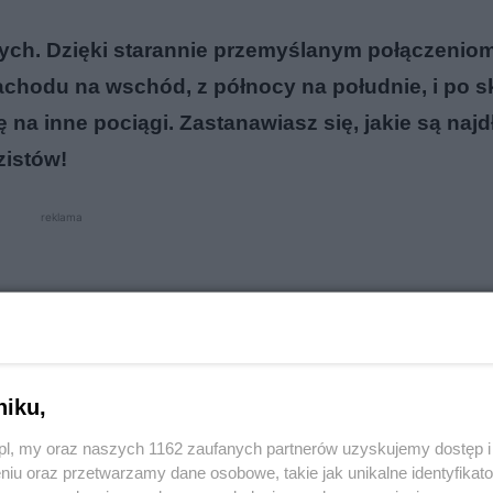
wych. Dzięki starannie przemyślanym połączeniom
hodu na wschód, z północy na południe, i po sk
 na inne pociągi. Zastanawiasz się, jakie są naj
zistów!
reklama
niku,
o.pl, my oraz naszych 1162 zaufanych partnerów uzyskujemy dostęp
niu oraz przetwarzamy dane osobowe, takie jak unikalne identyfikat