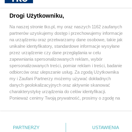
sponsorowane
Dlaczego warto korzystać z cateringu
dietetycznego? To nie tylko oszczędność
Drogi Użytkowniku,
czasu
Na naszej stronie tko.pl, my oraz naszych 1162 zaufanych
partnerów uzyskujemy dostęp i przechowujemy informacje
Pokaż więcej
na urządzeniu oraz przetwarzamy dane osobowe, takie jak
unikalne identyfikatory, standardowe informacje wysyłane
przez urządzenie czy dane przeglądania w celu
zapewniania spersonalizowanych reklam, wybór
spersonalizowanych treści, pomiar reklam i treści, badanie
odbiorców oraz ulepszanie usług. Za zgodą Użytkownika
my i Zaufani Partnerzy możemy używać dokładnych
danych geolokalizacyjnych oraz aktywnie skanować
charakterystykę urządzenia do celów identyfikacji.
Reklama
Tematy
Archiwum artykułów
Ponieważ cenimy Twoją prywatność, prosimy o zgodę na
korzystanie z tych technologii poprzez kliknięcie
Archiwum wydania
Polityka Prywatności
Regulamin
„Akceptuję”. Zgoda jest dobrowolna i zawsze możesz ją
zmienić/wycofać klikając przycisk ustawień prywatności
O redakcji
Kontakt
znajdujący się w lewym dolnym rogu strony
. Niektóre
PARTNERZY
USTAWIENIA
rodzaje przetwarzania danych nie wymagają zgody